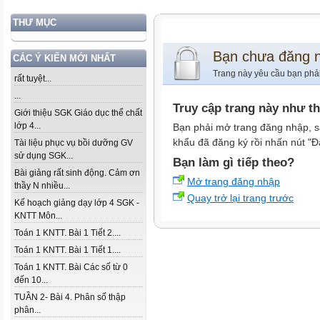
THƯ MỤC
Bạn chưa đăng 
CÁC Ý KIẾN MỚI NHẤT
Trang này yêu cầu bạn phả
rất tuyệt...
...
Truy cập trang này như t
Giới thiệu SGK Giáo dục thể chất
lớp 4...
Bạn phải mở trang đăng nhập, s
khẩu đã đăng ký rồi nhấn nút "Đ
Tài liệu phục vụ bồi dưỡng GV
sử dụng SGK...
Bạn làm gì tiếp theo?
Bài giảng rất sinh động. Cảm ơn
Mở trang đăng nhập
thầy N nhiều...
Quay trở lại trang trước
Kế hoạch giảng dạy lớp 4 SGK -
KNTT Môn...
Toán 1 KNTT. Bài 1 Tiết 2....
Toán 1 KNTT. Bài 1 Tiết 1....
Toán 1 KNTT. Bài Các số từ 0
đến 10...
TUẦN 2- Bài 4. Phân số thập
phân...