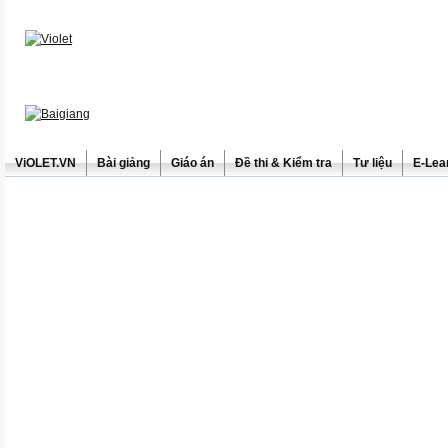
ViOLET.VN
Bài giảng
Giáo án
Đề thi & Kiểm tra
Tư liệu
E-Lea