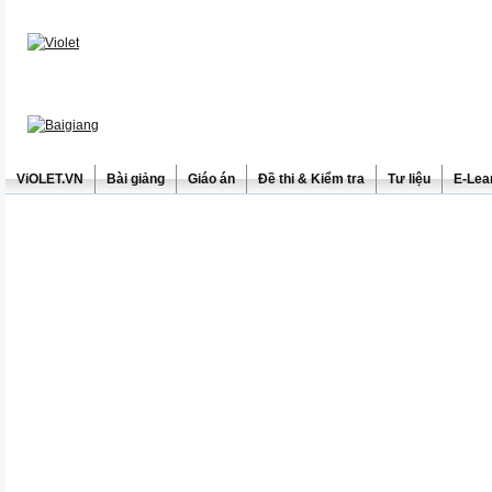
ViOLET.VN
Bài giảng
Giáo án
Đề thi & Kiểm tra
Tư liệu
E-Lea