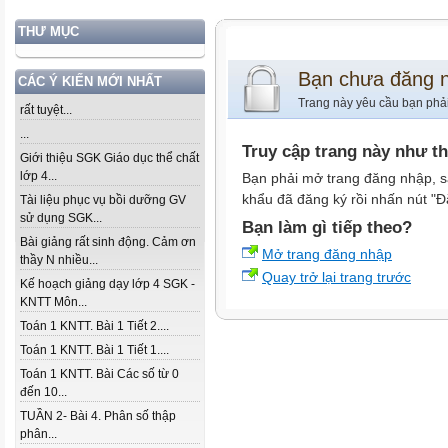
THƯ MỤC
Bạn chưa đăng 
CÁC Ý KIẾN MỚI NHẤT
Trang này yêu cầu bạn phả
rất tuyệt...
...
Truy cập trang này như t
Giới thiệu SGK Giáo dục thể chất
lớp 4...
Bạn phải mở trang đăng nhập, s
khẩu đã đăng ký rồi nhấn nút "Đ
Tài liệu phục vụ bồi dưỡng GV
sử dụng SGK...
Bạn làm gì tiếp theo?
Bài giảng rất sinh động. Cảm ơn
Mở trang đăng nhập
thầy N nhiều...
Quay trở lại trang trước
Kế hoạch giảng dạy lớp 4 SGK -
KNTT Môn...
Toán 1 KNTT. Bài 1 Tiết 2....
Toán 1 KNTT. Bài 1 Tiết 1....
Toán 1 KNTT. Bài Các số từ 0
đến 10...
TUẦN 2- Bài 4. Phân số thập
phân...