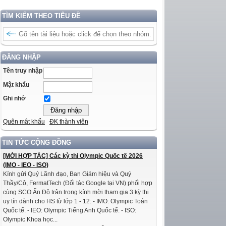
TÌM KIẾM THEO TIÊU ĐỀ
ĐĂNG NHẬP
Tên truy nhập
Mật khẩu
Ghi nhớ
Quên mật khẩu
ĐK thành viên
TIN TỨC CỘNG ĐỒNG
[MỜI HỢP TÁC] Các kỳ thi Olympic Quốc tế 2026
(IMO - IEO - ISO)
Kính gửi Quý Lãnh đạo, Ban Giám hiệu và Quý
Thầy/Cô, FermatTech (Đối tác Google tại VN) phối hợp
cùng SCO Ấn Độ trân trọng kính mời tham gia 3 kỳ thi
uy tín dành cho HS từ lớp 1 - 12: - IMO: Olympic Toán
Quốc tế. - IEO: Olympic Tiếng Anh Quốc tế. - ISO:
Olympic Khoa học...