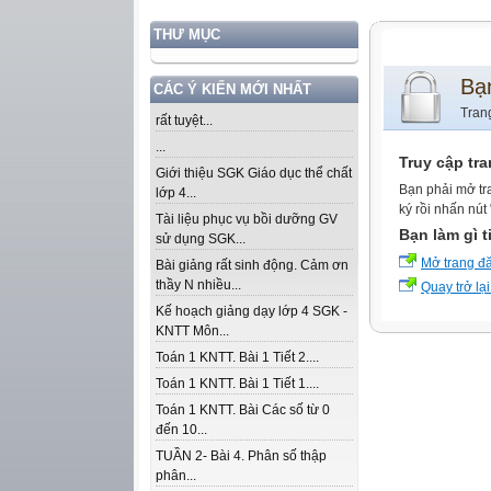
THƯ MỤC
Bạ
CÁC Ý KIẾN MỚI NHẤT
Tran
rất tuyệt...
...
Truy cập tr
Giới thiệu SGK Giáo dục thể chất
Bạn phải mở tr
lớp 4...
ký rồi nhấn nút
Tài liệu phục vụ bồi dưỡng GV
Bạn làm gì t
sử dụng SGK...
Mở trang đ
Bài giảng rất sinh động. Cảm ơn
thầy N nhiều...
Quay trở lại
Kế hoạch giảng dạy lớp 4 SGK -
KNTT Môn...
Toán 1 KNTT. Bài 1 Tiết 2....
Toán 1 KNTT. Bài 1 Tiết 1....
Toán 1 KNTT. Bài Các số từ 0
đến 10...
TUẦN 2- Bài 4. Phân số thập
phân...