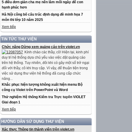
5 điều đơn giản cha mẹ nên làm mỗi ngày để con
hạnh phúc hơn
Hà Nội công bố cấu trúc định dạng đề minh họa 7
môn thi lớp 10 năm 2025
Xem tiếp
TIN TỨC THƯ VIỆN
Chức năng Dừng xem quảng cáo trên violet.vn
Kính chào các thầy, cô! Hiện tại, kinh phí
duy trì hệ thống dựa chủ yếu vào việc đặt quảng cáo
trên hệ thống. Tuy nhiên, đôi khi có gây một số trở ngại
đối với thầy, cô khi truy cập. Vì vậy, để thuận tiện trong
việc sử dụng thư viện hệ thống đã cung cấp chức
năng...
Khắc phục hiện tượng không xuất hiện menu Bộ
công cụ Violet trên PowerPoint và Word
Thử nghiệm Hệ thống Kiểm tra Trực tuyến ViOLET
Giai đoạn 1
Xem tiếp
HƯỚNG DẪN SỬ DỤNG THƯ VIỆN
Xác thực Thông tin thành viên trên violet.vn