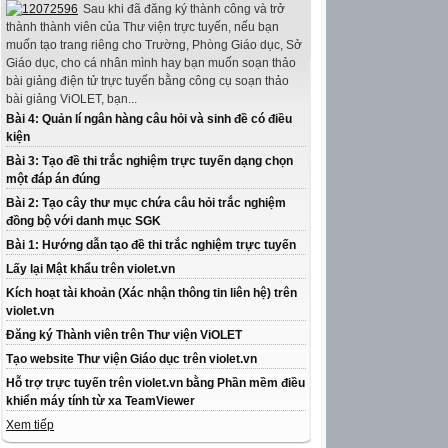
Sau khi đã đăng ký thành công và trở
thành thành viên của Thư viện trực tuyến, nếu bạn
muốn tạo trang riêng cho Trường, Phòng Giáo dục, Sở
Giáo dục, cho cá nhân mình hay bạn muốn soạn thảo
bài giảng điện tử trực tuyến bằng công cụ soạn thảo
bài giảng ViOLET, bạn...
Bài 4: Quản lí ngân hàng câu hỏi và sinh đề có điều
kiện
Bài 3: Tạo đề thi trắc nghiệm trực tuyến dạng chọn
một đáp án đúng
Bài 2: Tạo cây thư mục chứa câu hỏi trắc nghiệm
đồng bộ với danh mục SGK
Bài 1: Hướng dẫn tạo đề thi trắc nghiệm trực tuyến
Lấy lại Mật khẩu trên violet.vn
Kích hoạt tài khoản (Xác nhận thông tin liên hệ) trên
violet.vn
Đăng ký Thành viên trên Thư viện ViOLET
Tạo website Thư viện Giáo dục trên violet.vn
Hỗ trợ trực tuyến trên violet.vn bằng Phần mềm điều
khiển máy tính từ xa TeamViewer
Xem tiếp