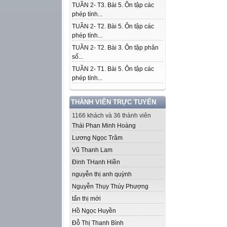
TUẦN 2- T3. Bài 5. Ôn tập các
phép tính...
TUẦN 2- T2. Bài 5. Ôn tập các
phép tính...
TUẦN 2- T2. Bài 3. Ôn tập phân
số...
TUẦN 2- T1. Bài 5. Ôn tập các
phép tính...
THÀNH VIÊN TRỰC TUYẾN
1166 khách và 36 thành viên
Thái Phan Minh Hoàng
Lương Ngọc Trâm
Vũ Thanh Lam
Đinh THanh Hiền
nguyễn thị anh quỳnh
Nguyễn Thụy Thúy Phượng
tẩn thị mới
Hồ Ngọc Huyền
Đỗ Thị Thanh Bình