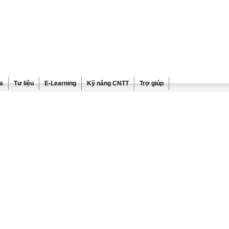
ra
Tư liệu
E-Learning
Kỹ năng CNTT
Trợ giúp