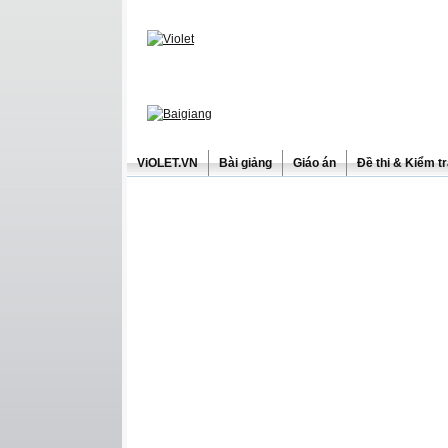
ViOLET.VN
Bài giảng
Giáo án
Đề thi & Kiểm t