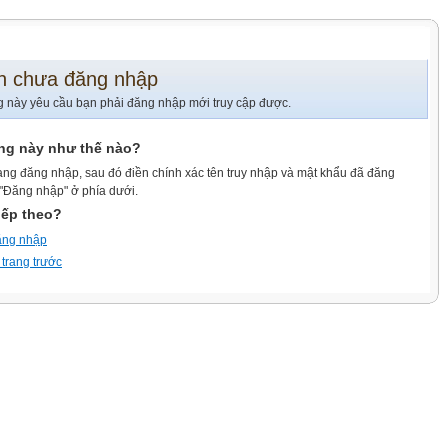
n chưa đăng nhập
g này yêu cầu bạn phải đăng nhập mới truy cập được.
ang này như thế nào?
ang đăng nhập, sau đó điền chính xác tên truy nhập và mật khẩu đã đăng
 "Đăng nhập" ở phía dưới.
iếp theo?
ăng nhập
 trang trước