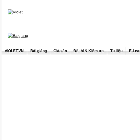
ViOLET.VN
Bài giảng
Giáo án
Đề thi & Kiểm tra
Tư liệu
E-Lea