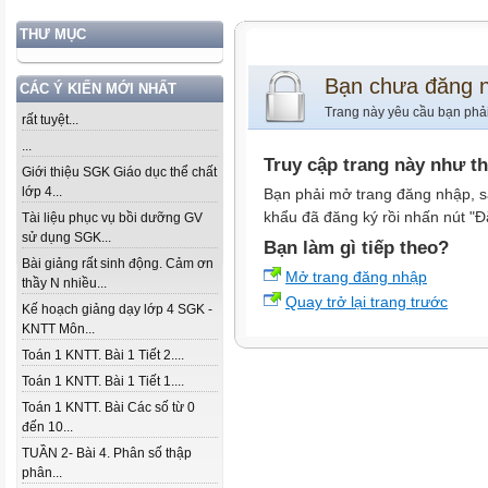
THƯ MỤC
Bạn chưa đăng 
CÁC Ý KIẾN MỚI NHẤT
Trang này yêu cầu bạn phả
rất tuyệt...
...
Truy cập trang này như t
Giới thiệu SGK Giáo dục thể chất
lớp 4...
Bạn phải mở trang đăng nhập, s
khẩu đã đăng ký rồi nhấn nút "Đ
Tài liệu phục vụ bồi dưỡng GV
sử dụng SGK...
Bạn làm gì tiếp theo?
Bài giảng rất sinh động. Cảm ơn
Mở trang đăng nhập
thầy N nhiều...
Quay trở lại trang trước
Kế hoạch giảng dạy lớp 4 SGK -
KNTT Môn...
Toán 1 KNTT. Bài 1 Tiết 2....
Toán 1 KNTT. Bài 1 Tiết 1....
Toán 1 KNTT. Bài Các số từ 0
đến 10...
TUẦN 2- Bài 4. Phân số thập
phân...