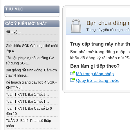
THƯ MỤC
Bạn chưa đăng 
CÁC Ý KIẾN MỚI NHẤT
Trang này yêu cầu bạn phả
rất tuyệt...
...
Truy cập trang này như t
Giới thiệu SGK Giáo dục thể chất
lớp 4...
Bạn phải mở trang đăng nhập, s
khẩu đã đăng ký rồi nhấn nút "Đ
Tài liệu phục vụ bồi dưỡng GV
sử dụng SGK...
Bạn làm gì tiếp theo?
Bài giảng rất sinh động. Cảm ơn
Mở trang đăng nhập
thầy N nhiều...
Quay trở lại trang trước
Kế hoạch giảng dạy lớp 4 SGK -
KNTT Môn...
Toán 1 KNTT. Bài 1 Tiết 2....
Toán 1 KNTT. Bài 1 Tiết 1....
Toán 1 KNTT. Bài Các số từ 0
đến 10...
TUẦN 2- Bài 4. Phân số thập
phân...