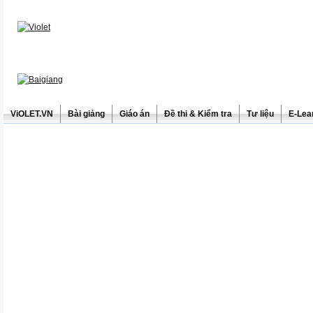
ViOLET.VN
Bài giảng
Giáo án
Đề thi & Kiểm tra
Tư liệu
E-Lea