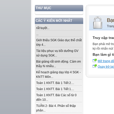
THƯ MỤC
Bạ
CÁC Ý KIẾN MỚI NHẤT
Tran
rất tuyệt...
...
Truy cập tr
Giới thiệu SGK Giáo dục thể chất
Bạn phải mở tr
lớp 4...
ký rồi nhấn nút
Tài liệu phục vụ bồi dưỡng GV
Bạn làm gì t
sử dụng SGK...
Mở trang đ
Bài giảng rất sinh động. Cảm ơn
thầy N nhiều...
Quay trở lại
Kế hoạch giảng dạy lớp 4 SGK -
KNTT Môn...
Toán 1 KNTT. Bài 1 Tiết 2....
Toán 1 KNTT. Bài 1 Tiết 1....
Toán 1 KNTT. Bài Các số từ 0
đến 10...
TUẦN 2- Bài 4. Phân số thập
phân...