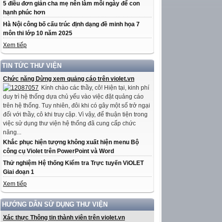
5 điều đơn giản cha mẹ nên làm mỗi ngày để con
hạnh phúc hơn
Hà Nội công bố cấu trúc định dạng đề minh họa 7
môn thi lớp 10 năm 2025
Xem tiếp
TIN TỨC THƯ VIỆN
Chức năng Dừng xem quảng cáo trên violet.vn
Kính chào các thầy, cô! Hiện tại, kinh phí
duy trì hệ thống dựa chủ yếu vào việc đặt quảng cáo
trên hệ thống. Tuy nhiên, đôi khi có gây một số trở ngại
đối với thầy, cô khi truy cập. Vì vậy, để thuận tiện trong
việc sử dụng thư viện hệ thống đã cung cấp chức
năng...
Khắc phục hiện tượng không xuất hiện menu Bộ
công cụ Violet trên PowerPoint và Word
Thử nghiệm Hệ thống Kiểm tra Trực tuyến ViOLET
Giai đoạn 1
Xem tiếp
HƯỚNG DẪN SỬ DỤNG THƯ VIỆN
Xác thực Thông tin thành viên trên violet.vn