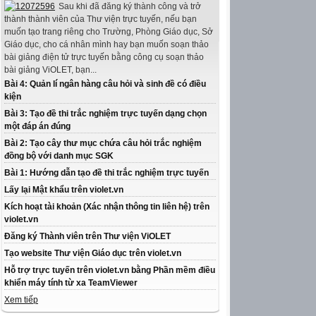
Sau khi đã đăng ký thành công và trở
thành thành viên của Thư viện trực tuyến, nếu bạn
muốn tạo trang riêng cho Trường, Phòng Giáo dục, Sở
Giáo dục, cho cá nhân mình hay bạn muốn soạn thảo
bài giảng điện tử trực tuyến bằng công cụ soạn thảo
bài giảng ViOLET, bạn...
Bài 4: Quản lí ngân hàng câu hỏi và sinh đề có điều
kiện
Bài 3: Tạo đề thi trắc nghiệm trực tuyến dạng chọn
một đáp án đúng
Bài 2: Tạo cây thư mục chứa câu hỏi trắc nghiệm
đồng bộ với danh mục SGK
Bài 1: Hướng dẫn tạo đề thi trắc nghiệm trực tuyến
Lấy lại Mật khẩu trên violet.vn
Kích hoạt tài khoản (Xác nhận thông tin liên hệ) trên
violet.vn
Đăng ký Thành viên trên Thư viện ViOLET
Tạo website Thư viện Giáo dục trên violet.vn
Hỗ trợ trực tuyến trên violet.vn bằng Phần mềm điều
khiển máy tính từ xa TeamViewer
Xem tiếp