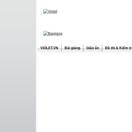
ViOLET.VN
Bài giảng
Giáo án
Đề thi & Kiểm t