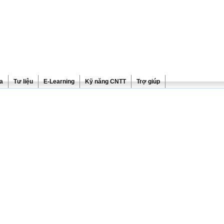
ra
Tư liệu
E-Learning
Kỹ năng CNTT
Trợ giúp