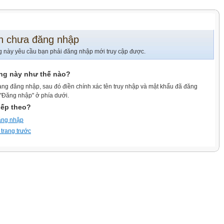
n chưa đăng nhập
g này yêu cầu bạn phải đăng nhập mới truy cập được.
ang này như thế nào?
ang đăng nhập, sau đó điền chính xác tên truy nhập và mật khẩu đã đăng
 "Đăng nhập" ở phía dưới.
iếp theo?
ăng nhập
 trang trước