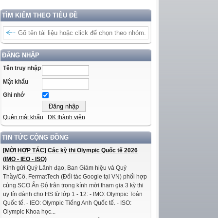
TÌM KIẾM THEO TIÊU ĐỀ
ĐĂNG NHẬP
Tên truy nhập
Mật khẩu
Ghi nhớ
Quên mật khẩu
ĐK thành viên
TIN TỨC CỘNG ĐỒNG
[MỜI HỢP TÁC] Các kỳ thi Olympic Quốc tế 2026
(IMO - IEO - ISO)
Kính gửi Quý Lãnh đạo, Ban Giám hiệu và Quý
Thầy/Cô, FermatTech (Đối tác Google tại VN) phối hợp
cùng SCO Ấn Độ trân trọng kính mời tham gia 3 kỳ thi
uy tín dành cho HS từ lớp 1 - 12: - IMO: Olympic Toán
Quốc tế. - IEO: Olympic Tiếng Anh Quốc tế. - ISO:
Olympic Khoa học...