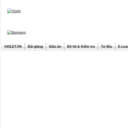
ViOLET.VN
Bài giảng
Giáo án
Đề thi & Kiểm tra
Tư liệu
E-Lea