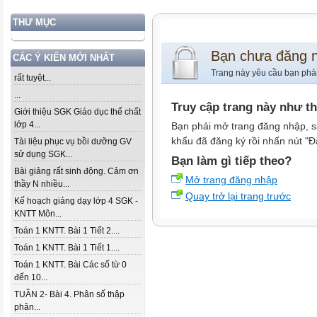
THƯ MỤC
Bạn chưa đăng 
CÁC Ý KIẾN MỚI NHẤT
Trang này yêu cầu bạn phả
rất tuyệt...
...
Truy cập trang này như t
Giới thiệu SGK Giáo dục thể chất
lớp 4...
Bạn phải mở trang đăng nhập, s
khẩu đã đăng ký rồi nhấn nút "Đ
Tài liệu phục vụ bồi dưỡng GV
sử dụng SGK...
Bạn làm gì tiếp theo?
Bài giảng rất sinh động. Cảm ơn
Mở trang đăng nhập
thầy N nhiều...
Quay trở lại trang trước
Kế hoạch giảng dạy lớp 4 SGK -
KNTT Môn...
Toán 1 KNTT. Bài 1 Tiết 2....
Toán 1 KNTT. Bài 1 Tiết 1....
Toán 1 KNTT. Bài Các số từ 0
đến 10...
TUẦN 2- Bài 4. Phân số thập
phân...