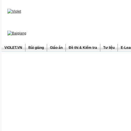
ViOLET.VN
Bài giảng
Giáo án
Đề thi & Kiểm tra
Tư liệu
E-Lea