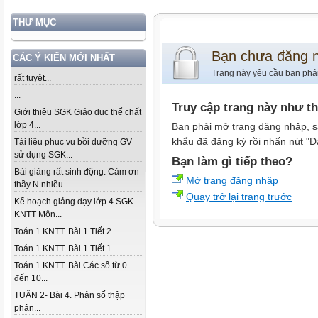
THƯ MỤC
Bạn chưa đăng 
CÁC Ý KIẾN MỚI NHẤT
Trang này yêu cầu bạn phả
rất tuyệt...
...
Truy cập trang này như t
Giới thiệu SGK Giáo dục thể chất
lớp 4...
Bạn phải mở trang đăng nhập, s
khẩu đã đăng ký rồi nhấn nút "Đ
Tài liệu phục vụ bồi dưỡng GV
sử dụng SGK...
Bạn làm gì tiếp theo?
Bài giảng rất sinh động. Cảm ơn
Mở trang đăng nhập
thầy N nhiều...
Quay trở lại trang trước
Kế hoạch giảng dạy lớp 4 SGK -
KNTT Môn...
Toán 1 KNTT. Bài 1 Tiết 2....
Toán 1 KNTT. Bài 1 Tiết 1....
Toán 1 KNTT. Bài Các số từ 0
đến 10...
TUẦN 2- Bài 4. Phân số thập
phân...