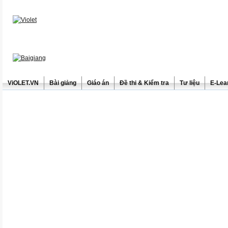
ViOLET.VN
Bài giảng
Giáo án
Đề thi & Kiểm tra
Tư liệu
E-Lea