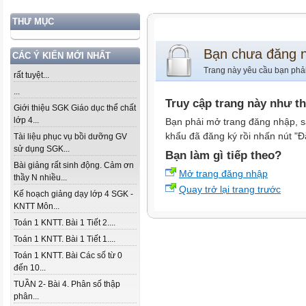
THƯ MỤC
Bạn chưa đăng 
CÁC Ý KIẾN MỚI NHẤT
Trang này yêu cầu bạn phả
rất tuyệt...
...
Truy cập trang này như t
Giới thiệu SGK Giáo dục thể chất
lớp 4...
Bạn phải mở trang đăng nhập, s
khẩu đã đăng ký rồi nhấn nút "Đ
Tài liệu phục vụ bồi dưỡng GV
sử dụng SGK...
Bạn làm gì tiếp theo?
Bài giảng rất sinh động. Cảm ơn
Mở trang đăng nhập
thầy N nhiều...
Quay trở lại trang trước
Kế hoạch giảng dạy lớp 4 SGK -
KNTT Môn...
Toán 1 KNTT. Bài 1 Tiết 2....
Toán 1 KNTT. Bài 1 Tiết 1....
Toán 1 KNTT. Bài Các số từ 0
đến 10...
TUẦN 2- Bài 4. Phân số thập
phân...