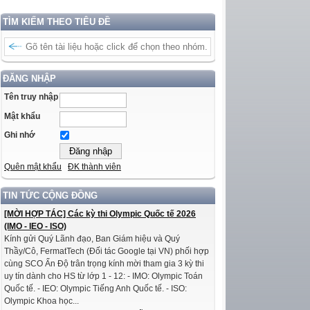
TÌM KIẾM THEO TIÊU ĐỀ
ĐĂNG NHẬP
Tên truy nhập
Mật khẩu
Ghi nhớ
Quên mật khẩu
ĐK thành viên
TIN TỨC CỘNG ĐỒNG
[MỜI HỢP TÁC] Các kỳ thi Olympic Quốc tế 2026
(IMO - IEO - ISO)
Kính gửi Quý Lãnh đạo, Ban Giám hiệu và Quý
Thầy/Cô, FermatTech (Đối tác Google tại VN) phối hợp
cùng SCO Ấn Độ trân trọng kính mời tham gia 3 kỳ thi
uy tín dành cho HS từ lớp 1 - 12: - IMO: Olympic Toán
Quốc tế. - IEO: Olympic Tiếng Anh Quốc tế. - ISO:
Olympic Khoa học...