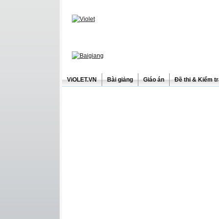
ViOLET.VN
Bài giảng
Giáo án
Đề thi & Kiểm t