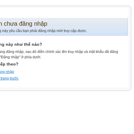
n chưa đăng nhập
g này yêu cầu bạn phải đăng nhập mới truy cập được.
ang này như thế nào?
ang đăng nhập, sau đó điền chính xác tên truy nhập và mật khẩu đã đăng
 "Đăng nhập" ở phía dưới.
iếp theo?
ăng nhập
 trang trước