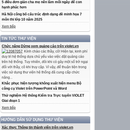
5 điều đơn giản cha mẹ nên làm mỗi ngày để con
hạnh phúc hơn
Hà Nội công bố cấu trúc định dạng đề minh họa 7
môn thi lớp 10 năm 2025
Xem tiếp
TIN TỨC THƯ VIỆN
Chức năng Dừng xem quảng cáo trên violet.vn
Kính chào các thầy, cô! Hiện tại, kinh phí
duy trì hệ thống dựa chủ yếu vào việc đặt quảng cáo
trên hệ thống. Tuy nhiên, đôi khi có gây một số trở ngại
đối với thầy, cô khi truy cập. Vì vậy, để thuận tiện trong
việc sử dụng thư viện hệ thống đã cung cấp chức
năng...
Khắc phục hiện tượng không xuất hiện menu Bộ
công cụ Violet trên PowerPoint và Word
Thử nghiệm Hệ thống Kiểm tra Trực tuyến ViOLET
Giai đoạn 1
Xem tiếp
HƯỚNG DẪN SỬ DỤNG THƯ VIỆN
Xác thực Thông tin thành viên trên violet.vn