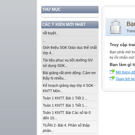
THƯ MỤC
Bạ
CÁC Ý KIẾN MỚI NHẤT
Tran
rất tuyệt...
...
Truy cập tr
Giới thiệu SGK Giáo dục thể chất
Bạn phải mở tr
lớp 4...
ký rồi nhấn nút
Tài liệu phục vụ bồi dưỡng GV
Bạn làm gì t
sử dụng SGK...
Mở trang đ
Bài giảng rất sinh động. Cảm ơn
thầy N nhiều...
Quay trở lại
Kế hoạch giảng dạy lớp 4 SGK -
KNTT Môn...
Toán 1 KNTT. Bài 1 Tiết 2....
Toán 1 KNTT. Bài 1 Tiết 1....
Toán 1 KNTT. Bài Các số từ 0
đến 10...
TUẦN 2- Bài 4. Phân số thập
phân...