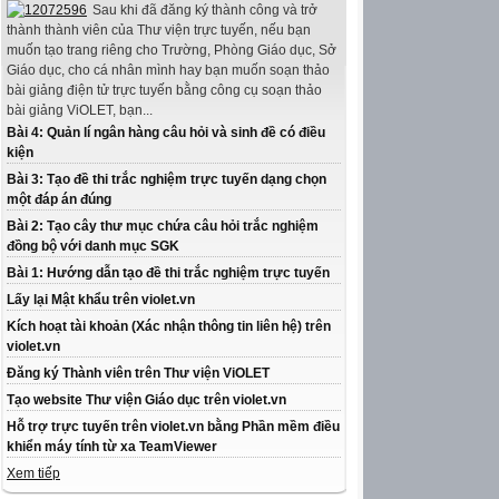
Sau khi đã đăng ký thành công và trở
thành thành viên của Thư viện trực tuyến, nếu bạn
muốn tạo trang riêng cho Trường, Phòng Giáo dục, Sở
Giáo dục, cho cá nhân mình hay bạn muốn soạn thảo
bài giảng điện tử trực tuyến bằng công cụ soạn thảo
bài giảng ViOLET, bạn...
Bài 4: Quản lí ngân hàng câu hỏi và sinh đề có điều
kiện
Bài 3: Tạo đề thi trắc nghiệm trực tuyến dạng chọn
một đáp án đúng
Bài 2: Tạo cây thư mục chứa câu hỏi trắc nghiệm
đồng bộ với danh mục SGK
Bài 1: Hướng dẫn tạo đề thi trắc nghiệm trực tuyến
Lấy lại Mật khẩu trên violet.vn
Kích hoạt tài khoản (Xác nhận thông tin liên hệ) trên
violet.vn
Đăng ký Thành viên trên Thư viện ViOLET
Tạo website Thư viện Giáo dục trên violet.vn
Hỗ trợ trực tuyến trên violet.vn bằng Phần mềm điều
khiển máy tính từ xa TeamViewer
Xem tiếp