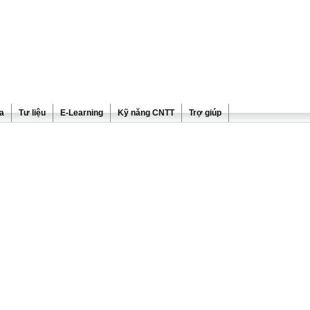
ra
Tư liệu
E-Learning
Kỹ năng CNTT
Trợ giúp