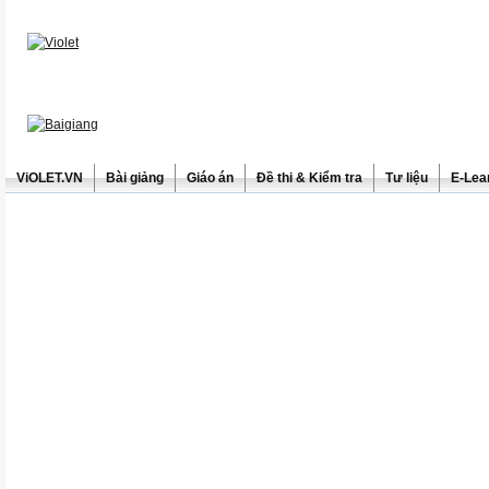
ViOLET.VN
Bài giảng
Giáo án
Đề thi & Kiểm tra
Tư liệu
E-Lea