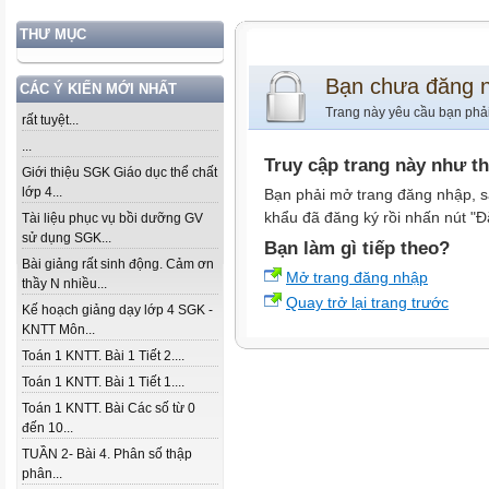
THƯ MỤC
Bạn chưa đăng 
CÁC Ý KIẾN MỚI NHẤT
Trang này yêu cầu bạn phả
rất tuyệt...
...
Truy cập trang này như t
Giới thiệu SGK Giáo dục thể chất
lớp 4...
Bạn phải mở trang đăng nhập, s
khẩu đã đăng ký rồi nhấn nút "Đ
Tài liệu phục vụ bồi dưỡng GV
sử dụng SGK...
Bạn làm gì tiếp theo?
Bài giảng rất sinh động. Cảm ơn
Mở trang đăng nhập
thầy N nhiều...
Quay trở lại trang trước
Kế hoạch giảng dạy lớp 4 SGK -
KNTT Môn...
Toán 1 KNTT. Bài 1 Tiết 2....
Toán 1 KNTT. Bài 1 Tiết 1....
Toán 1 KNTT. Bài Các số từ 0
đến 10...
TUẦN 2- Bài 4. Phân số thập
phân...