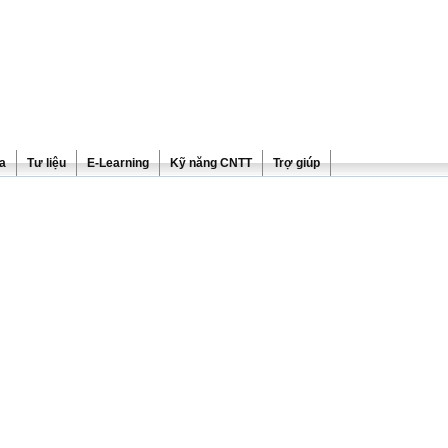
ra
Tư liệu
E-Learning
Kỹ năng CNTT
Trợ giúp