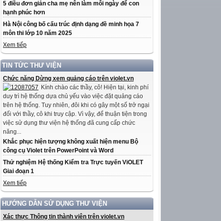
5 điều đơn giản cha mẹ nên làm mỗi ngày để con
hạnh phúc hơn
Hà Nội công bố cấu trúc định dạng đề minh họa 7
môn thi lớp 10 năm 2025
Xem tiếp
TIN TỨC THƯ VIỆN
Chức năng Dừng xem quảng cáo trên violet.vn
Kính chào các thầy, cô! Hiện tại, kinh phí
duy trì hệ thống dựa chủ yếu vào việc đặt quảng cáo
trên hệ thống. Tuy nhiên, đôi khi có gây một số trở ngại
đối với thầy, cô khi truy cập. Vì vậy, để thuận tiện trong
việc sử dụng thư viện hệ thống đã cung cấp chức
năng...
Khắc phục hiện tượng không xuất hiện menu Bộ
công cụ Violet trên PowerPoint và Word
Thử nghiệm Hệ thống Kiểm tra Trực tuyến ViOLET
Giai đoạn 1
Xem tiếp
HƯỚNG DẪN SỬ DỤNG THƯ VIỆN
Xác thực Thông tin thành viên trên violet.vn