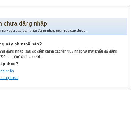
n chưa đăng nhập
g này yêu cầu bạn phải đăng nhập mới truy cập được.
ang này như thế nào?
ang đăng nhập, sau đó điền chính xác tên truy nhập và mật khẩu đã đăng
 "Đăng nhập" ở phía dưới.
iếp theo?
ăng nhập
 trang trước