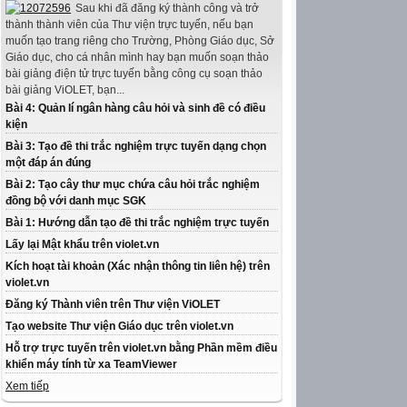
Sau khi đã đăng ký thành công và trở
thành thành viên của Thư viện trực tuyến, nếu bạn
muốn tạo trang riêng cho Trường, Phòng Giáo dục, Sở
Giáo dục, cho cá nhân mình hay bạn muốn soạn thảo
bài giảng điện tử trực tuyến bằng công cụ soạn thảo
bài giảng ViOLET, bạn...
Bài 4: Quản lí ngân hàng câu hỏi và sinh đề có điều
kiện
Bài 3: Tạo đề thi trắc nghiệm trực tuyến dạng chọn
một đáp án đúng
Bài 2: Tạo cây thư mục chứa câu hỏi trắc nghiệm
đồng bộ với danh mục SGK
Bài 1: Hướng dẫn tạo đề thi trắc nghiệm trực tuyến
Lấy lại Mật khẩu trên violet.vn
Kích hoạt tài khoản (Xác nhận thông tin liên hệ) trên
violet.vn
Đăng ký Thành viên trên Thư viện ViOLET
Tạo website Thư viện Giáo dục trên violet.vn
Hỗ trợ trực tuyến trên violet.vn bằng Phần mềm điều
khiển máy tính từ xa TeamViewer
Xem tiếp