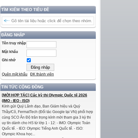
TÌM KIẾM THEO TIÊU ĐỀ
ĐĂNG NHẬP
Tên truy nhập
Mật khẩu
Ghi nhớ
Quên mật khẩu
ĐK thành viên
TIN TỨC CỘNG ĐỒNG
[MỜI HỢP TÁC] Các kỳ thi Olympic Quốc tế 2026
(IMO - IEO - ISO)
Kính gửi Quý Lãnh đạo, Ban Giám hiệu và Quý
Thầy/Cô, FermatTech (Đối tác Google tại VN) phối hợp
cùng SCO Ấn Độ trân trọng kính mời tham gia 3 kỳ thi
uy tín dành cho HS từ lớp 1 - 12: - IMO: Olympic Toán
Quốc tế. - IEO: Olympic Tiếng Anh Quốc tế. - ISO:
Olympic Khoa học...