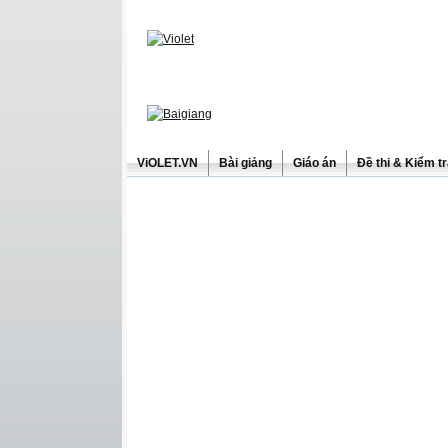
ViOLET.VN
Bài giảng
Giáo án
Đề thi & Kiểm t