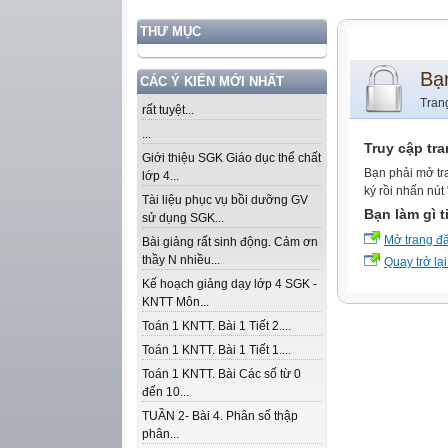
THƯ MỤC
Bạ
CÁC Ý KIẾN MỚI NHẤT
Tran
rất tuyệt...
...
Truy cập tr
Giới thiệu SGK Giáo dục thể chất
Bạn phải mở tr
lớp 4...
ký rồi nhấn nút
Tài liệu phục vụ bồi dưỡng GV
Bạn làm gì t
sử dụng SGK...
Mở trang đ
Bài giảng rất sinh động. Cảm ơn
thầy N nhiều...
Quay trở lại
Kế hoạch giảng dạy lớp 4 SGK -
KNTT Môn...
Toán 1 KNTT. Bài 1 Tiết 2....
Toán 1 KNTT. Bài 1 Tiết 1....
Toán 1 KNTT. Bài Các số từ 0
đến 10...
TUẦN 2- Bài 4. Phân số thập
phân...