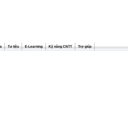
ra
Tư liệu
E-Learning
Kỹ năng CNTT
Trợ giúp