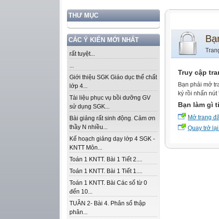
THƯ MỤC
Bạ
CÁC Ý KIẾN MỚI NHẤT
Tran
rất tuyệt...
...
Truy cập tr
Giới thiệu SGK Giáo dục thể chất
Bạn phải mở tr
lớp 4...
ký rồi nhấn nút
Tài liệu phục vụ bồi dưỡng GV
Bạn làm gì t
sử dụng SGK...
Mở trang đ
Bài giảng rất sinh động. Cảm ơn
thầy N nhiều...
Quay trở lại
Kế hoạch giảng dạy lớp 4 SGK -
KNTT Môn...
Toán 1 KNTT. Bài 1 Tiết 2....
Toán 1 KNTT. Bài 1 Tiết 1....
Toán 1 KNTT. Bài Các số từ 0
đến 10...
TUẦN 2- Bài 4. Phân số thập
phân...