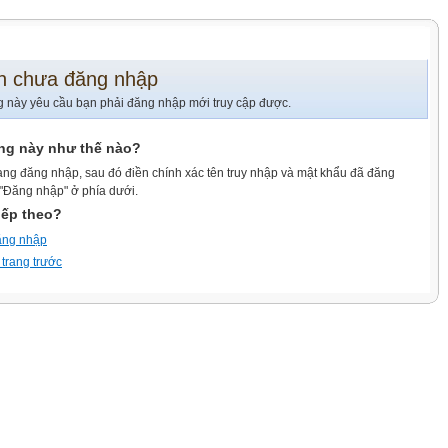
n chưa đăng nhập
g này yêu cầu bạn phải đăng nhập mới truy cập được.
ang này như thế nào?
ang đăng nhập, sau đó điền chính xác tên truy nhập và mật khẩu đã đăng
 "Đăng nhập" ở phía dưới.
iếp theo?
ăng nhập
 trang trước