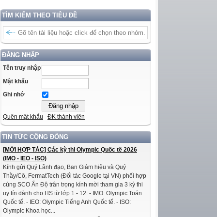
TÌM KIẾM THEO TIÊU ĐỀ
ĐĂNG NHẬP
Tên truy nhập
Mật khẩu
Ghi nhớ
Quên mật khẩu
ĐK thành viên
TIN TỨC CỘNG ĐỒNG
[MỜI HỢP TÁC] Các kỳ thi Olympic Quốc tế 2026
(IMO - IEO - ISO)
Kính gửi Quý Lãnh đạo, Ban Giám hiệu và Quý
Thầy/Cô, FermatTech (Đối tác Google tại VN) phối hợp
cùng SCO Ấn Độ trân trọng kính mời tham gia 3 kỳ thi
uy tín dành cho HS từ lớp 1 - 12: - IMO: Olympic Toán
Quốc tế. - IEO: Olympic Tiếng Anh Quốc tế. - ISO:
Olympic Khoa học...