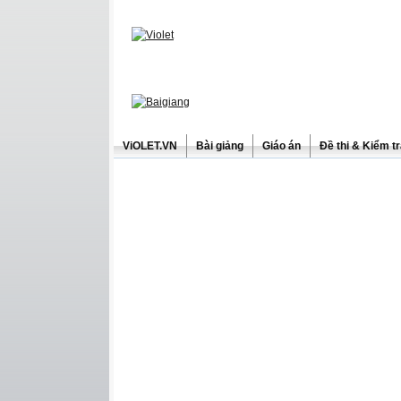
ViOLET.VN
Bài giảng
Giáo án
Đề thi & Kiểm t