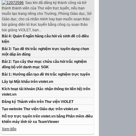
Sau khi đã đăng ký thành công và trở
thành thành viên của Thư viện trực tuyến, nếu bạn
muốn tạo trang riêng cho Trường, Phòng Giáo dục, Sở
Giáo dục, cho cá nhân mình hay bạn muốn soạn thảo
bài giảng điện tử trực tuyến bằng công cụ soạn thảo
bài giảng ViOLET, bạn...
Bài 4: Quản lí ngân hàng câu hỏi và sinh đề có điều
kiện
Bài 3: Tạo đề thi trắc nghiệm trực tuyến dạng chọn
một đáp án đúng
Bài 2: Tạo cây thư mục chứa câu hỏi trắc nghiệm
đồng bộ với danh mục SGK
Bài 1: Hướng dẫn tạo đề thi trắc nghiệm trực tuyến
Lấy lại Mật khẩu trên violet.vn
Kích hoạt tài khoản (Xác nhận thông tin liên hệ) trên
violet.vn
Đăng ký Thành viên trên Thư viện ViOLET
Tạo website Thư viện Giáo dục trên violet.vn
Hỗ trợ trực tuyến trên violet.vn bằng Phần mềm điều
khiển máy tính từ xa TeamViewer
Xem tiếp