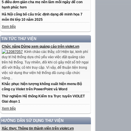
5 điều đơn giản cha mẹ nên làm mỗi ngày để con
hạnh phúc hơn
Hà Nội công bố cấu trúc định dạng đề minh họa 7
môn thi lớp 10 năm 2025
Xem tiếp
TIN TỨC THƯ VIỆN
Chức năng Dừng xem quảng cáo trên violet.vn
Kính chào các thầy, cô! Hiện tại, kinh phí
duy trì hệ thống dựa chủ yếu vào việc đặt quảng cáo
trên hệ thống. Tuy nhiên, đôi khi có gây một số trở ngại
đối với thầy, cô khi truy cập. Vì vậy, để thuận tiện trong
việc sử dụng thư viện hệ thống đã cung cấp chức
năng...
Khắc phục hiện tượng không xuất hiện menu Bộ
công cụ Violet trên PowerPoint và Word
Thử nghiệm Hệ thống Kiểm tra Trực tuyến ViOLET
Giai đoạn 1
Xem tiếp
HƯỚNG DẪN SỬ DỤNG THƯ VIỆN
Xác thực Thông tin thành viên trên violet.vn