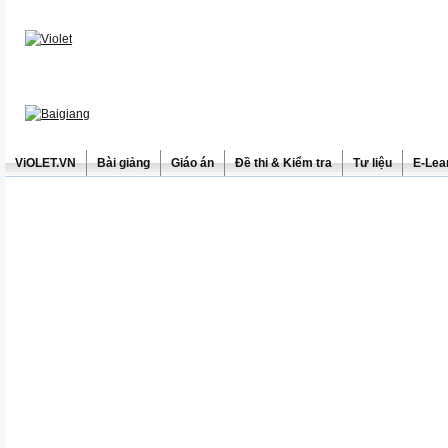
ViOLET.VN
Bài giảng
Giáo án
Đề thi & Kiểm tra
Tư liệu
E-Lea