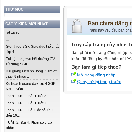
THƯ MỤC
Bạn chưa đăng 
CÁC Ý KIẾN MỚI NHẤT
Trang này yêu cầu bạn phả
rất tuyệt...
...
Truy cập trang này như t
Giới thiệu SGK Giáo dục thể chất
lớp 4...
Bạn phải mở trang đăng nhập, s
khẩu đã đăng ký rồi nhấn nút "Đ
Tài liệu phục vụ bồi dưỡng GV
sử dụng SGK...
Bạn làm gì tiếp theo?
Bài giảng rất sinh động. Cảm ơn
Mở trang đăng nhập
thầy N nhiều...
Quay trở lại trang trước
Kế hoạch giảng dạy lớp 4 SGK -
KNTT Môn...
Toán 1 KNTT. Bài 1 Tiết 2....
Toán 1 KNTT. Bài 1 Tiết 1....
Toán 1 KNTT. Bài Các số từ 0
đến 10...
TUẦN 2- Bài 4. Phân số thập
phân...