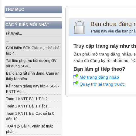
THƯ MỤC
Bạn chưa đăng 
CÁC Ý KIẾN MỚI NHẤT
Trang này yêu cầu bạn phả
rất tuyệt...
...
Truy cập trang này như t
Giới thiệu SGK Giáo dục thể chất
lớp 4...
Bạn phải mở trang đăng nhập, s
khẩu đã đăng ký rồi nhấn nút "Đ
Tài liệu phục vụ bồi dưỡng GV
sử dụng SGK...
Bạn làm gì tiếp theo?
Bài giảng rất sinh động. Cảm ơn
Mở trang đăng nhập
thầy N nhiều...
Quay trở lại trang trước
Kế hoạch giảng dạy lớp 4 SGK -
KNTT Môn...
Toán 1 KNTT. Bài 1 Tiết 2....
Toán 1 KNTT. Bài 1 Tiết 1....
Toán 1 KNTT. Bài Các số từ 0
đến 10...
TUẦN 2- Bài 4. Phân số thập
phân...