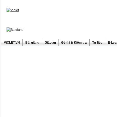
ViOLET.VN
Bài giảng
Giáo án
Đề thi & Kiểm tra
Tư liệu
E-Lea