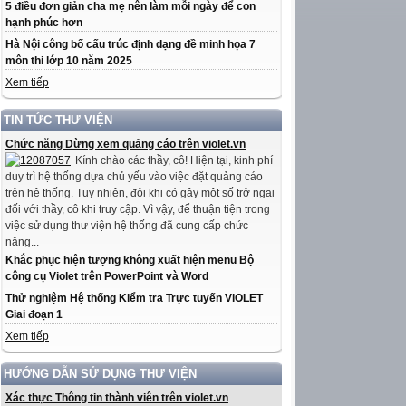
5 điều đơn giản cha mẹ nên làm mỗi ngày để con
hạnh phúc hơn
Hà Nội công bố cấu trúc định dạng đề minh họa 7
môn thi lớp 10 năm 2025
Xem tiếp
TIN TỨC THƯ VIỆN
Chức năng Dừng xem quảng cáo trên violet.vn
Kính chào các thầy, cô! Hiện tại, kinh phí
duy trì hệ thống dựa chủ yếu vào việc đặt quảng cáo
trên hệ thống. Tuy nhiên, đôi khi có gây một số trở ngại
đối với thầy, cô khi truy cập. Vì vậy, để thuận tiện trong
việc sử dụng thư viện hệ thống đã cung cấp chức
năng...
Khắc phục hiện tượng không xuất hiện menu Bộ
công cụ Violet trên PowerPoint và Word
Thử nghiệm Hệ thống Kiểm tra Trực tuyến ViOLET
Giai đoạn 1
Xem tiếp
HƯỚNG DẪN SỬ DỤNG THƯ VIỆN
Xác thực Thông tin thành viên trên violet.vn