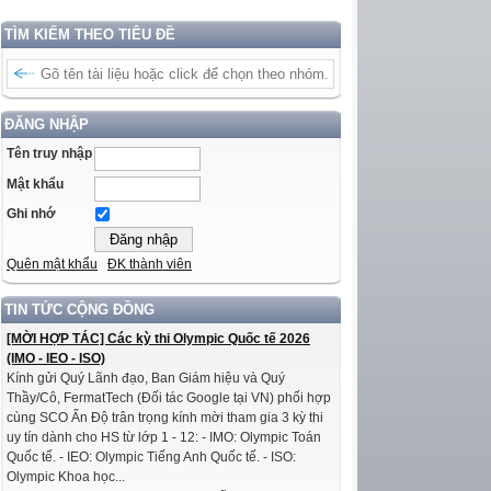
TÌM KIẾM THEO TIÊU ĐỀ
ĐĂNG NHẬP
Tên truy nhập
Mật khẩu
Ghi nhớ
Quên mật khẩu
ĐK thành viên
TIN TỨC CỘNG ĐỒNG
[MỜI HỢP TÁC] Các kỳ thi Olympic Quốc tế 2026
(IMO - IEO - ISO)
Kính gửi Quý Lãnh đạo, Ban Giám hiệu và Quý
Thầy/Cô, FermatTech (Đối tác Google tại VN) phối hợp
cùng SCO Ấn Độ trân trọng kính mời tham gia 3 kỳ thi
uy tín dành cho HS từ lớp 1 - 12: - IMO: Olympic Toán
Quốc tế. - IEO: Olympic Tiếng Anh Quốc tế. - ISO:
Olympic Khoa học...