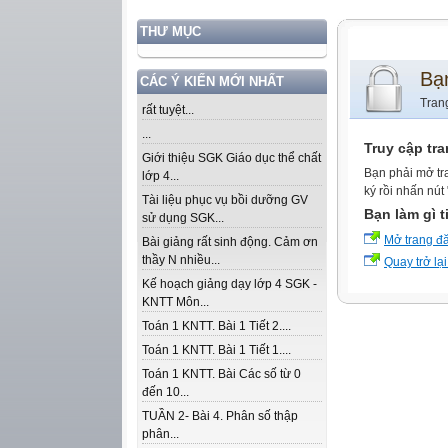
THƯ MỤC
Bạ
CÁC Ý KIẾN MỚI NHẤT
Tran
rất tuyệt...
...
Truy cập tr
Giới thiệu SGK Giáo dục thể chất
Bạn phải mở tr
lớp 4...
ký rồi nhấn nút
Tài liệu phục vụ bồi dưỡng GV
Bạn làm gì t
sử dụng SGK...
Mở trang đ
Bài giảng rất sinh động. Cảm ơn
thầy N nhiều...
Quay trở lại
Kế hoạch giảng dạy lớp 4 SGK -
KNTT Môn...
Toán 1 KNTT. Bài 1 Tiết 2....
Toán 1 KNTT. Bài 1 Tiết 1....
Toán 1 KNTT. Bài Các số từ 0
đến 10...
TUẦN 2- Bài 4. Phân số thập
phân...