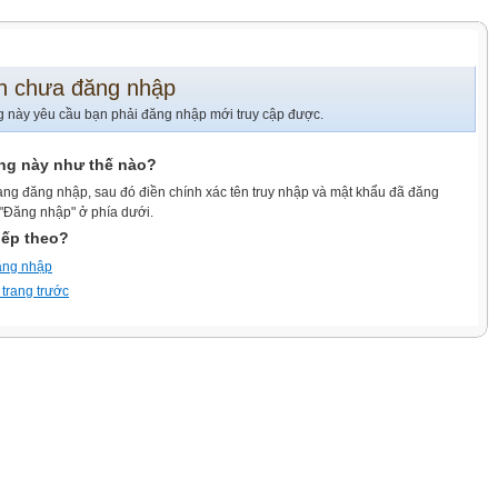
n chưa đăng nhập
g này yêu cầu bạn phải đăng nhập mới truy cập được.
ang này như thế nào?
ang đăng nhập, sau đó điền chính xác tên truy nhập và mật khẩu đã đăng
 "Đăng nhập" ở phía dưới.
iếp theo?
ăng nhập
 trang trước