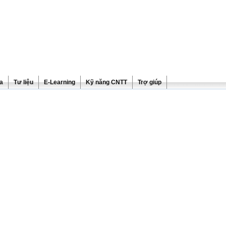
ra
Tư liệu
E-Learning
Kỹ năng CNTT
Trợ giúp