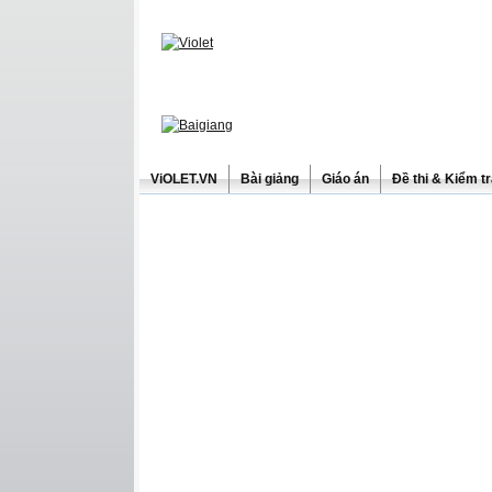
ViOLET.VN
Bài giảng
Giáo án
Đề thi & Kiểm t