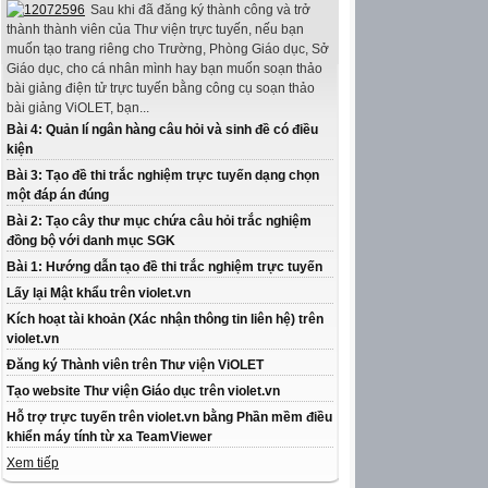
Sau khi đã đăng ký thành công và trở
thành thành viên của Thư viện trực tuyến, nếu bạn
muốn tạo trang riêng cho Trường, Phòng Giáo dục, Sở
Giáo dục, cho cá nhân mình hay bạn muốn soạn thảo
bài giảng điện tử trực tuyến bằng công cụ soạn thảo
bài giảng ViOLET, bạn...
Bài 4: Quản lí ngân hàng câu hỏi và sinh đề có điều
kiện
Bài 3: Tạo đề thi trắc nghiệm trực tuyến dạng chọn
một đáp án đúng
Bài 2: Tạo cây thư mục chứa câu hỏi trắc nghiệm
đồng bộ với danh mục SGK
Bài 1: Hướng dẫn tạo đề thi trắc nghiệm trực tuyến
Lấy lại Mật khẩu trên violet.vn
Kích hoạt tài khoản (Xác nhận thông tin liên hệ) trên
violet.vn
Đăng ký Thành viên trên Thư viện ViOLET
Tạo website Thư viện Giáo dục trên violet.vn
Hỗ trợ trực tuyến trên violet.vn bằng Phần mềm điều
khiển máy tính từ xa TeamViewer
Xem tiếp