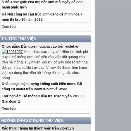
5 điều đơn giản cha mẹ nên làm mỗi ngày để con
hạnh phúc hơn
Hà Nội công bố cấu trúc định dạng đề minh họa 7
môn thi lớp 10 năm 2025
Xem tiếp
TIN TỨC THƯ VIỆN
Chức năng Dừng xem quảng cáo trên violet.vn
Kính chào các thầy, cô! Hiện tại, kinh phí
duy trì hệ thống dựa chủ yếu vào việc đặt quảng cáo
trên hệ thống. Tuy nhiên, đôi khi có gây một số trở ngại
đối với thầy, cô khi truy cập. Vì vậy, để thuận tiện trong
việc sử dụng thư viện hệ thống đã cung cấp chức
năng...
Khắc phục hiện tượng không xuất hiện menu Bộ
công cụ Violet trên PowerPoint và Word
Thử nghiệm Hệ thống Kiểm tra Trực tuyến ViOLET
Giai đoạn 1
Xem tiếp
HƯỚNG DẪN SỬ DỤNG THƯ VIỆN
Xác thực Thông tin thành viên trên violet.vn