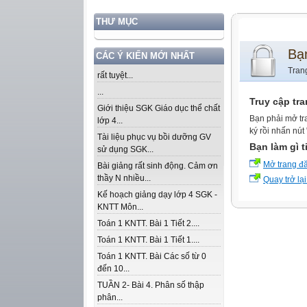
THƯ MỤC
Bạ
CÁC Ý KIẾN MỚI NHẤT
Tran
rất tuyệt...
...
Truy cập tr
Giới thiệu SGK Giáo dục thể chất
Bạn phải mở tr
lớp 4...
ký rồi nhấn nút
Tài liệu phục vụ bồi dưỡng GV
Bạn làm gì t
sử dụng SGK...
Mở trang đ
Bài giảng rất sinh động. Cảm ơn
thầy N nhiều...
Quay trở lại
Kế hoạch giảng dạy lớp 4 SGK -
KNTT Môn...
Toán 1 KNTT. Bài 1 Tiết 2....
Toán 1 KNTT. Bài 1 Tiết 1....
Toán 1 KNTT. Bài Các số từ 0
đến 10...
TUẦN 2- Bài 4. Phân số thập
phân...