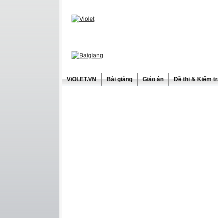
ViOLET.VN
Bài giảng
Giáo án
Đề thi & Kiểm t