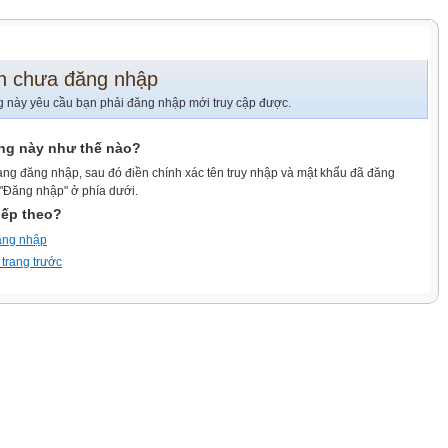
n chưa đăng nhập
g này yêu cầu bạn phải đăng nhập mới truy cập được.
ang này như thế nào?
ang đăng nhập, sau đó điền chính xác tên truy nhập và mật khẩu đã đăng
 "Đăng nhập" ở phía dưới.
iếp theo?
ăng nhập
 trang trước