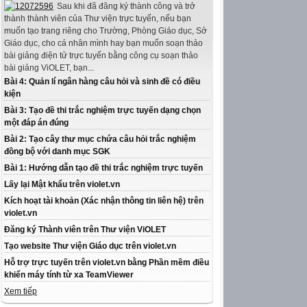
Sau khi đã đăng ký thành công và trở
thành thành viên của Thư viện trực tuyến, nếu bạn
muốn tạo trang riêng cho Trường, Phòng Giáo dục, Sở
Giáo dục, cho cá nhân mình hay bạn muốn soạn thảo
bài giảng điện tử trực tuyến bằng công cụ soạn thảo
bài giảng ViOLET, bạn...
Bài 4: Quản lí ngân hàng câu hỏi và sinh đề có điều
kiện
Bài 3: Tạo đề thi trắc nghiệm trực tuyến dạng chọn
một đáp án đúng
Bài 2: Tạo cây thư mục chứa câu hỏi trắc nghiệm
đồng bộ với danh mục SGK
Bài 1: Hướng dẫn tạo đề thi trắc nghiệm trực tuyến
Lấy lại Mật khẩu trên violet.vn
Kích hoạt tài khoản (Xác nhận thông tin liên hệ) trên
violet.vn
Đăng ký Thành viên trên Thư viện ViOLET
Tạo website Thư viện Giáo dục trên violet.vn
Hỗ trợ trực tuyến trên violet.vn bằng Phần mềm điều
khiển máy tính từ xa TeamViewer
Xem tiếp