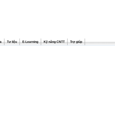
ra
Tư liệu
E-Learning
Kỹ năng CNTT
Trợ giúp