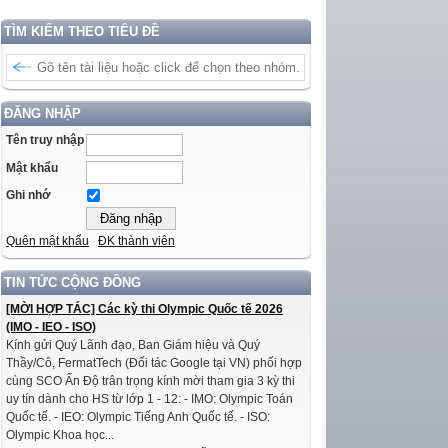
TÌM KIẾM THEO TIÊU ĐỀ
ĐĂNG NHẬP
Tên truy nhập
Mật khẩu
Ghi nhớ
Quên mật khẩu
ĐK thành viên
TIN TỨC CỘNG ĐỒNG
[MỜI HỢP TÁC] Các kỳ thi Olympic Quốc tế 2026
(IMO - IEO - ISO)
Kính gửi Quý Lãnh đạo, Ban Giám hiệu và Quý
Thầy/Cô, FermatTech (Đối tác Google tại VN) phối hợp
cùng SCO Ấn Độ trân trọng kính mời tham gia 3 kỳ thi
uy tín dành cho HS từ lớp 1 - 12: - IMO: Olympic Toán
Quốc tế. - IEO: Olympic Tiếng Anh Quốc tế. - ISO:
Olympic Khoa học...