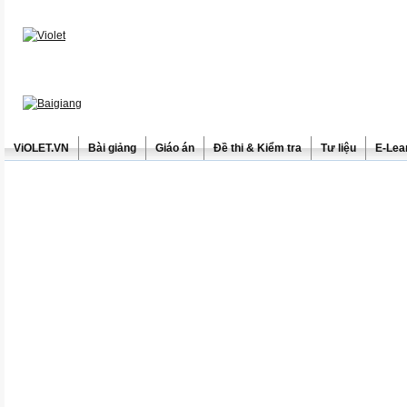
ViOLET.VN
Bài giảng
Giáo án
Đề thi & Kiểm tra
Tư liệu
E-Lea