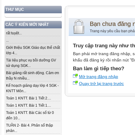
THƯ MỤC
Bạn chưa đăng 
CÁC Ý KIẾN MỚI NHẤT
Trang này yêu cầu bạn phả
rất tuyệt...
...
Truy cập trang này như t
Giới thiệu SGK Giáo dục thể chất
lớp 4...
Bạn phải mở trang đăng nhập, s
khẩu đã đăng ký rồi nhấn nút "Đ
Tài liệu phục vụ bồi dưỡng GV
sử dụng SGK...
Bạn làm gì tiếp theo?
Bài giảng rất sinh động. Cảm ơn
Mở trang đăng nhập
thầy N nhiều...
Quay trở lại trang trước
Kế hoạch giảng dạy lớp 4 SGK -
KNTT Môn...
Toán 1 KNTT. Bài 1 Tiết 2....
Toán 1 KNTT. Bài 1 Tiết 1....
Toán 1 KNTT. Bài Các số từ 0
đến 10...
TUẦN 2- Bài 4. Phân số thập
phân...