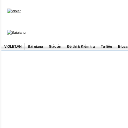
ViOLET.VN
Bài giảng
Giáo án
Đề thi & Kiểm tra
Tư liệu
E-Lea