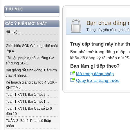
THƯ MỤC
Bạn chưa đăng 
CÁC Ý KIẾN MỚI NHẤT
Trang này yêu cầu bạn phả
rất tuyệt...
...
Truy cập trang này như t
Giới thiệu SGK Giáo dục thể chất
lớp 4...
Bạn phải mở trang đăng nhập, s
khẩu đã đăng ký rồi nhấn nút "Đ
Tài liệu phục vụ bồi dưỡng GV
sử dụng SGK...
Bạn làm gì tiếp theo?
Bài giảng rất sinh động. Cảm ơn
Mở trang đăng nhập
thầy N nhiều...
Quay trở lại trang trước
Kế hoạch giảng dạy lớp 4 SGK -
KNTT Môn...
Toán 1 KNTT. Bài 1 Tiết 2....
Toán 1 KNTT. Bài 1 Tiết 1....
Toán 1 KNTT. Bài Các số từ 0
đến 10...
TUẦN 2- Bài 4. Phân số thập
phân...