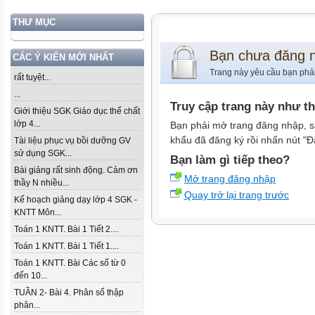
THƯ MỤC
Bạn chưa đăng 
CÁC Ý KIẾN MỚI NHẤT
Trang này yêu cầu bạn phả
rất tuyệt...
...
Truy cập trang này như t
Giới thiệu SGK Giáo dục thể chất
lớp 4...
Bạn phải mở trang đăng nhập, s
khẩu đã đăng ký rồi nhấn nút "Đ
Tài liệu phục vụ bồi dưỡng GV
sử dụng SGK...
Bạn làm gì tiếp theo?
Bài giảng rất sinh động. Cảm ơn
Mở trang đăng nhập
thầy N nhiều...
Quay trở lại trang trước
Kế hoạch giảng dạy lớp 4 SGK -
KNTT Môn...
Toán 1 KNTT. Bài 1 Tiết 2....
Toán 1 KNTT. Bài 1 Tiết 1....
Toán 1 KNTT. Bài Các số từ 0
đến 10...
TUẦN 2- Bài 4. Phân số thập
phân...