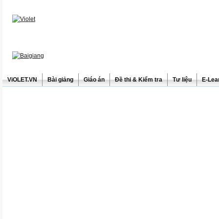
ViOLET.VN
Bài giảng
Giáo án
Đề thi & Kiểm tra
Tư liệu
E-Lea