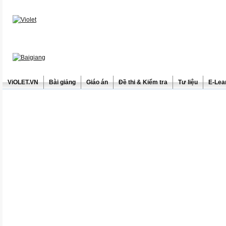
ViOLET.VN
Bài giảng
Giáo án
Đề thi & Kiểm tra
Tư liệu
E-Lea