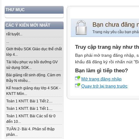
THƯ MỤC
Bạn chưa đăng 
CÁC Ý KIẾN MỚI NHẤT
Trang này yêu cầu bạn phả
rất tuyệt...
...
Truy cập trang này như t
Giới thiệu SGK Giáo dục thể chất
lớp 4...
Bạn phải mở trang đăng nhập, s
khẩu đã đăng ký rồi nhấn nút "Đ
Tài liệu phục vụ bồi dưỡng GV
sử dụng SGK...
Bạn làm gì tiếp theo?
Bài giảng rất sinh động. Cảm ơn
Mở trang đăng nhập
thầy N nhiều...
Quay trở lại trang trước
Kế hoạch giảng dạy lớp 4 SGK -
KNTT Môn...
Toán 1 KNTT. Bài 1 Tiết 2....
Toán 1 KNTT. Bài 1 Tiết 1....
Toán 1 KNTT. Bài Các số từ 0
đến 10...
TUẦN 2- Bài 4. Phân số thập
phân...