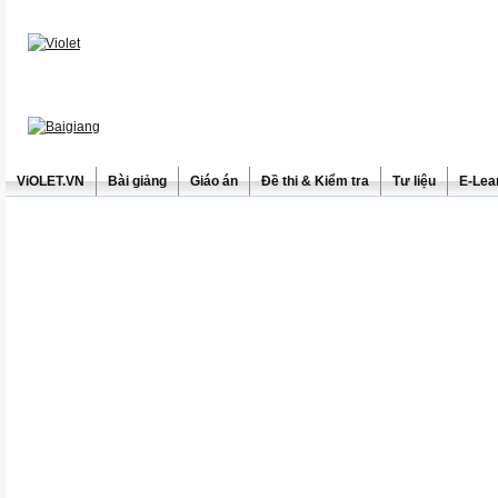
ViOLET.VN
Bài giảng
Giáo án
Đề thi & Kiểm tra
Tư liệu
E-Lea