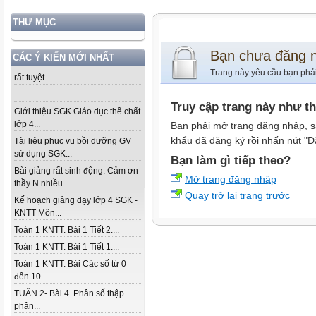
THƯ MỤC
Bạn chưa đăng 
CÁC Ý KIẾN MỚI NHẤT
Trang này yêu cầu bạn phả
rất tuyệt...
...
Truy cập trang này như t
Giới thiệu SGK Giáo dục thể chất
lớp 4...
Bạn phải mở trang đăng nhập, s
khẩu đã đăng ký rồi nhấn nút "Đ
Tài liệu phục vụ bồi dưỡng GV
sử dụng SGK...
Bạn làm gì tiếp theo?
Bài giảng rất sinh động. Cảm ơn
Mở trang đăng nhập
thầy N nhiều...
Quay trở lại trang trước
Kế hoạch giảng dạy lớp 4 SGK -
KNTT Môn...
Toán 1 KNTT. Bài 1 Tiết 2....
Toán 1 KNTT. Bài 1 Tiết 1....
Toán 1 KNTT. Bài Các số từ 0
đến 10...
TUẦN 2- Bài 4. Phân số thập
phân...