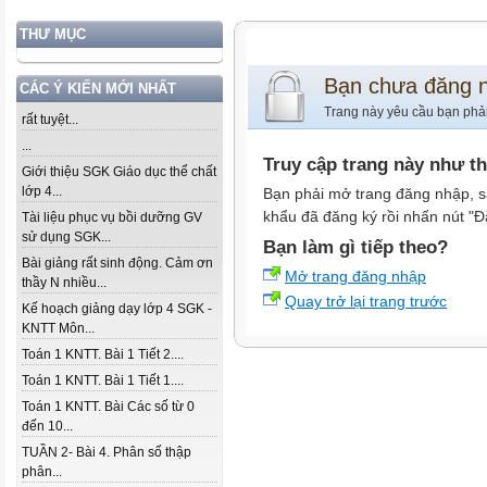
THƯ MỤC
Bạn chưa đăng 
CÁC Ý KIẾN MỚI NHẤT
Trang này yêu cầu bạn phả
rất tuyệt...
...
Truy cập trang này như t
Giới thiệu SGK Giáo dục thể chất
lớp 4...
Bạn phải mở trang đăng nhập, s
khẩu đã đăng ký rồi nhấn nút "Đ
Tài liệu phục vụ bồi dưỡng GV
sử dụng SGK...
Bạn làm gì tiếp theo?
Bài giảng rất sinh động. Cảm ơn
Mở trang đăng nhập
thầy N nhiều...
Quay trở lại trang trước
Kế hoạch giảng dạy lớp 4 SGK -
KNTT Môn...
Toán 1 KNTT. Bài 1 Tiết 2....
Toán 1 KNTT. Bài 1 Tiết 1....
Toán 1 KNTT. Bài Các số từ 0
đến 10...
TUẦN 2- Bài 4. Phân số thập
phân...