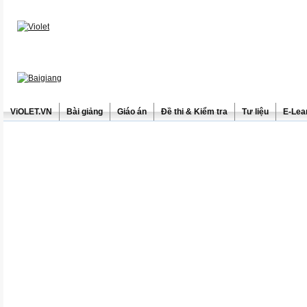
ViOLET.VN
Bài giảng
Giáo án
Đề thi & Kiểm tra
Tư liệu
E-Lea