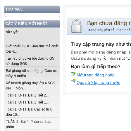
THƯ MỤC
Bạn chưa đăng 
CÁC Ý KIẾN MỚI NHẤT
Trang này yêu cầu bạn phả
rất tuyệt...
...
Truy cập trang này như t
Giới thiệu SGK Giáo dục thể chất
lớp 4...
Bạn phải mở trang đăng nhập, s
khẩu đã đăng ký rồi nhấn nút "Đ
Tài liệu phục vụ bồi dưỡng GV
sử dụng SGK...
Bạn làm gì tiếp theo?
Bài giảng rất sinh động. Cảm ơn
Mở trang đăng nhập
thầy N nhiều...
Quay trở lại trang trước
Kế hoạch giảng dạy lớp 4 SGK -
KNTT Môn...
Toán 1 KNTT. Bài 1 Tiết 2....
Toán 1 KNTT. Bài 1 Tiết 1....
Toán 1 KNTT. Bài Các số từ 0
đến 10...
TUẦN 2- Bài 4. Phân số thập
phân...