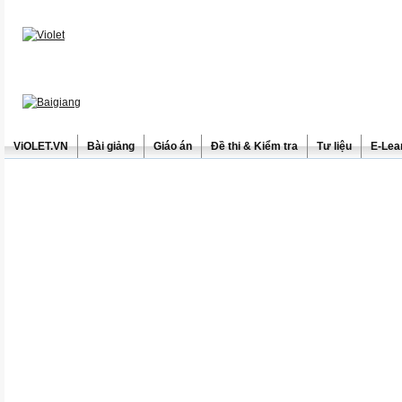
ViOLET.VN
Bài giảng
Giáo án
Đề thi & Kiểm tra
Tư liệu
E-Lea