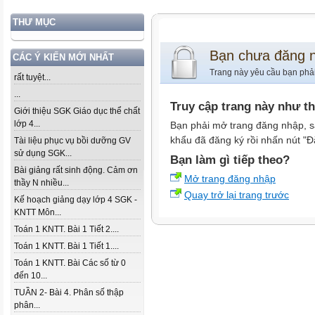
THƯ MỤC
Bạn chưa đăng 
CÁC Ý KIẾN MỚI NHẤT
Trang này yêu cầu bạn phả
rất tuyệt...
...
Truy cập trang này như t
Giới thiệu SGK Giáo dục thể chất
lớp 4...
Bạn phải mở trang đăng nhập, s
khẩu đã đăng ký rồi nhấn nút "Đ
Tài liệu phục vụ bồi dưỡng GV
sử dụng SGK...
Bạn làm gì tiếp theo?
Bài giảng rất sinh động. Cảm ơn
Mở trang đăng nhập
thầy N nhiều...
Quay trở lại trang trước
Kế hoạch giảng dạy lớp 4 SGK -
KNTT Môn...
Toán 1 KNTT. Bài 1 Tiết 2....
Toán 1 KNTT. Bài 1 Tiết 1....
Toán 1 KNTT. Bài Các số từ 0
đến 10...
TUẦN 2- Bài 4. Phân số thập
phân...