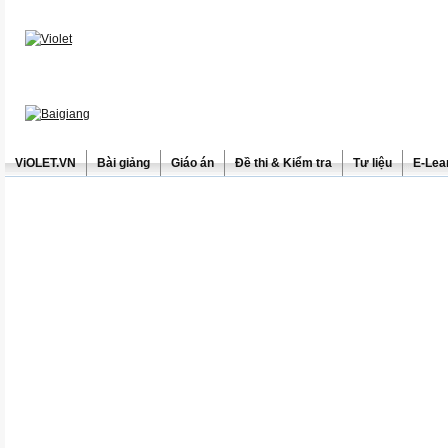
ViOLET.VN
Bài giảng
Giáo án
Đề thi & Kiểm tra
Tư liệu
E-Lea