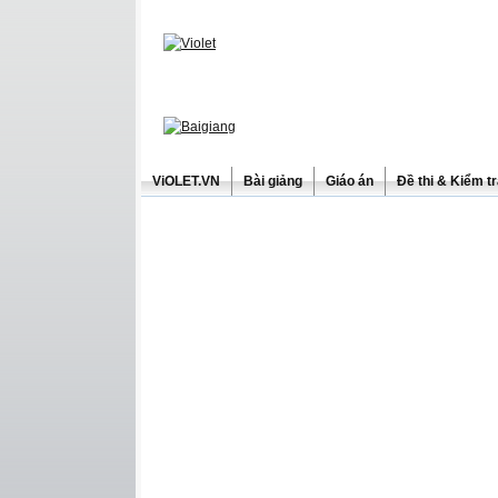
ViOLET.VN
Bài giảng
Giáo án
Đề thi & Kiểm t