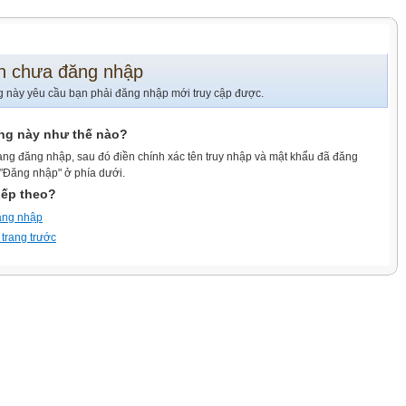
n chưa đăng nhập
g này yêu cầu bạn phải đăng nhập mới truy cập được.
ang này như thế nào?
ang đăng nhập, sau đó điền chính xác tên truy nhập và mật khẩu đã đăng
 "Đăng nhập" ở phía dưới.
iếp theo?
ăng nhập
 trang trước