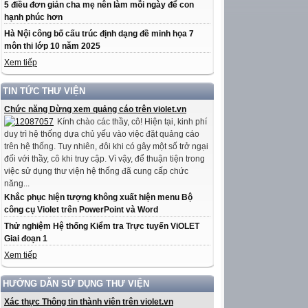
5 điều đơn giản cha mẹ nên làm mỗi ngày để con
hạnh phúc hơn
Hà Nội công bố cấu trúc định dạng đề minh họa 7
môn thi lớp 10 năm 2025
Xem tiếp
TIN TỨC THƯ VIỆN
Chức năng Dừng xem quảng cáo trên violet.vn
Kính chào các thầy, cô! Hiện tại, kinh phí
duy trì hệ thống dựa chủ yếu vào việc đặt quảng cáo
trên hệ thống. Tuy nhiên, đôi khi có gây một số trở ngại
đối với thầy, cô khi truy cập. Vì vậy, để thuận tiện trong
việc sử dụng thư viện hệ thống đã cung cấp chức
năng...
Khắc phục hiện tượng không xuất hiện menu Bộ
công cụ Violet trên PowerPoint và Word
Thử nghiệm Hệ thống Kiểm tra Trực tuyến ViOLET
Giai đoạn 1
Xem tiếp
HƯỚNG DẪN SỬ DỤNG THƯ VIỆN
Xác thực Thông tin thành viên trên violet.vn