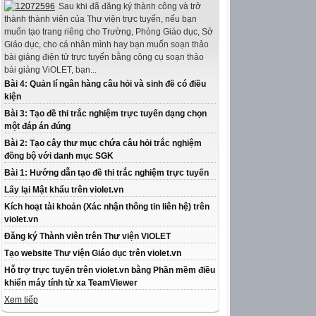
Sau khi đã đăng ký thành công và trở
thành thành viên của Thư viện trực tuyến, nếu bạn
muốn tạo trang riêng cho Trường, Phòng Giáo dục, Sở
Giáo dục, cho cá nhân mình hay bạn muốn soạn thảo
bài giảng điện tử trực tuyến bằng công cụ soạn thảo
bài giảng ViOLET, bạn...
Bài 4: Quản lí ngân hàng câu hỏi và sinh đề có điều
kiện
Bài 3: Tạo đề thi trắc nghiệm trực tuyến dạng chọn
một đáp án đúng
Bài 2: Tạo cây thư mục chứa câu hỏi trắc nghiệm
đồng bộ với danh mục SGK
Bài 1: Hướng dẫn tạo đề thi trắc nghiệm trực tuyến
Lấy lại Mật khẩu trên violet.vn
Kích hoạt tài khoản (Xác nhận thông tin liên hệ) trên
violet.vn
Đăng ký Thành viên trên Thư viện ViOLET
Tạo website Thư viện Giáo dục trên violet.vn
Hỗ trợ trực tuyến trên violet.vn bằng Phần mềm điều
khiển máy tính từ xa TeamViewer
Xem tiếp