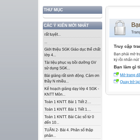
THƯ MỤC
Bạ
CÁC Ý KIẾN MỚI NHẤT
Tran
rất tuyệt...
...
Truy cập tr
Giới thiệu SGK Giáo dục thể chất
Bạn phải mở tr
lớp 4...
ký rồi nhấn nút
Tài liệu phục vụ bồi dưỡng GV
Bạn làm gì t
sử dụng SGK...
Mở trang đ
Bài giảng rất sinh động. Cảm ơn
thầy N nhiều...
Quay trở lại
Kế hoạch giảng dạy lớp 4 SGK -
KNTT Môn...
Toán 1 KNTT. Bài 1 Tiết 2....
Toán 1 KNTT. Bài 1 Tiết 1....
Toán 1 KNTT. Bài Các số từ 0
đến 10...
TUẦN 2- Bài 4. Phân số thập
phân...