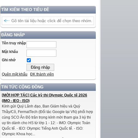
TÌM KIẾM THEO TIÊU ĐỀ
ĐĂNG NHẬP
Tên truy nhập
Mật khẩu
Ghi nhớ
Quên mật khẩu
ĐK thành viên
TIN TỨC CỘNG ĐỒNG
[MỜI HỢP TÁC] Các kỳ thi Olympic Quốc tế 2026
(IMO - IEO - ISO)
Kính gửi Quý Lãnh đạo, Ban Giám hiệu và Quý
Thầy/Cô, FermatTech (Đối tác Google tại VN) phối hợp
cùng SCO Ấn Độ trân trọng kính mời tham gia 3 kỳ thi
uy tín dành cho HS từ lớp 1 - 12: - IMO: Olympic Toán
Quốc tế. - IEO: Olympic Tiếng Anh Quốc tế. - ISO:
Olympic Khoa học...