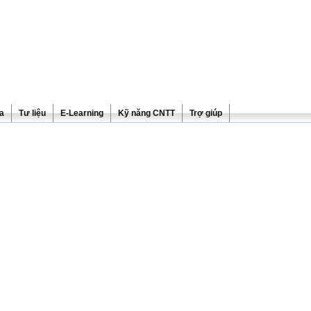
ra
Tư liệu
E-Learning
Kỹ năng CNTT
Trợ giúp