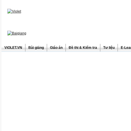
ViOLET.VN
Bài giảng
Giáo án
Đề thi & Kiểm tra
Tư liệu
E-Lea