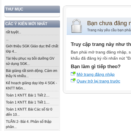
THƯ MỤC
Bạn chưa đăng 
CÁC Ý KIẾN MỚI NHẤT
Trang này yêu cầu bạn phả
rất tuyệt...
...
Truy cập trang này như t
Giới thiệu SGK Giáo dục thể chất
lớp 4...
Bạn phải mở trang đăng nhập, s
khẩu đã đăng ký rồi nhấn nút "Đ
Tài liệu phục vụ bồi dưỡng GV
sử dụng SGK...
Bạn làm gì tiếp theo?
Bài giảng rất sinh động. Cảm ơn
Mở trang đăng nhập
thầy N nhiều...
Quay trở lại trang trước
Kế hoạch giảng dạy lớp 4 SGK -
KNTT Môn...
Toán 1 KNTT. Bài 1 Tiết 2....
Toán 1 KNTT. Bài 1 Tiết 1....
Toán 1 KNTT. Bài Các số từ 0
đến 10...
TUẦN 2- Bài 4. Phân số thập
phân...