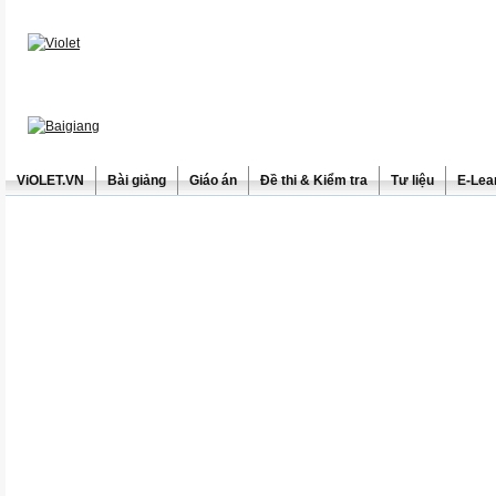
ViOLET.VN
Bài giảng
Giáo án
Đề thi & Kiểm tra
Tư liệu
E-Lea