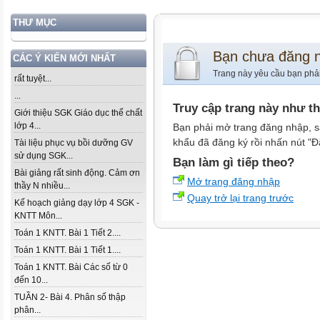
THƯ MỤC
Bạn chưa đăng 
CÁC Ý KIẾN MỚI NHẤT
Trang này yêu cầu bạn phả
rất tuyệt...
...
Truy cập trang này như t
Giới thiệu SGK Giáo dục thể chất
lớp 4...
Bạn phải mở trang đăng nhập, s
khẩu đã đăng ký rồi nhấn nút "Đ
Tài liệu phục vụ bồi dưỡng GV
sử dụng SGK...
Bạn làm gì tiếp theo?
Bài giảng rất sinh động. Cảm ơn
Mở trang đăng nhập
thầy N nhiều...
Quay trở lại trang trước
Kế hoạch giảng dạy lớp 4 SGK -
KNTT Môn...
Toán 1 KNTT. Bài 1 Tiết 2....
Toán 1 KNTT. Bài 1 Tiết 1....
Toán 1 KNTT. Bài Các số từ 0
đến 10...
TUẦN 2- Bài 4. Phân số thập
phân...