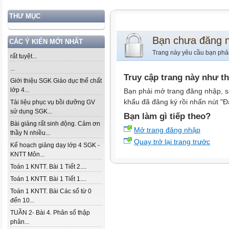
THƯ MỤC
Bạn chưa đăng 
CÁC Ý KIẾN MỚI NHẤT
Trang này yêu cầu bạn phả
rất tuyệt...
...
Truy cập trang này như t
Giới thiệu SGK Giáo dục thể chất
lớp 4...
Bạn phải mở trang đăng nhập, s
khẩu đã đăng ký rồi nhấn nút "Đ
Tài liệu phục vụ bồi dưỡng GV
sử dụng SGK...
Bạn làm gì tiếp theo?
Bài giảng rất sinh động. Cảm ơn
Mở trang đăng nhập
thầy N nhiều...
Quay trở lại trang trước
Kế hoạch giảng dạy lớp 4 SGK -
KNTT Môn...
Toán 1 KNTT. Bài 1 Tiết 2....
Toán 1 KNTT. Bài 1 Tiết 1....
Toán 1 KNTT. Bài Các số từ 0
đến 10...
TUẦN 2- Bài 4. Phân số thập
phân...