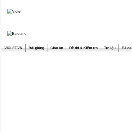
ViOLET.VN
Bài giảng
Giáo án
Đề thi & Kiểm tra
Tư liệu
E-Lea