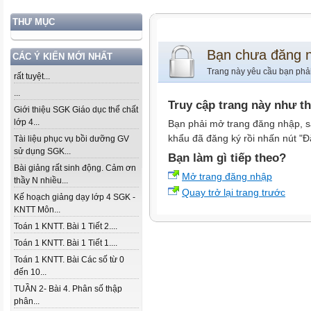
THƯ MỤC
Bạn chưa đăng 
CÁC Ý KIẾN MỚI NHẤT
Trang này yêu cầu bạn phả
rất tuyệt...
...
Truy cập trang này như t
Giới thiệu SGK Giáo dục thể chất
lớp 4...
Bạn phải mở trang đăng nhập, s
khẩu đã đăng ký rồi nhấn nút "Đ
Tài liệu phục vụ bồi dưỡng GV
sử dụng SGK...
Bạn làm gì tiếp theo?
Bài giảng rất sinh động. Cảm ơn
Mở trang đăng nhập
thầy N nhiều...
Quay trở lại trang trước
Kế hoạch giảng dạy lớp 4 SGK -
KNTT Môn...
Toán 1 KNTT. Bài 1 Tiết 2....
Toán 1 KNTT. Bài 1 Tiết 1....
Toán 1 KNTT. Bài Các số từ 0
đến 10...
TUẦN 2- Bài 4. Phân số thập
phân...