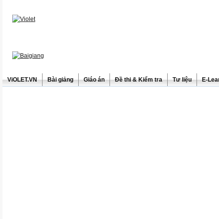
ViOLET.VN
Bài giảng
Giáo án
Đề thi & Kiểm tra
Tư liệu
E-Lea