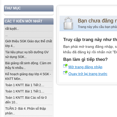
THƯ MỤC
Bạn chưa đăng 
CÁC Ý KIẾN MỚI NHẤT
Trang này yêu cầu bạn phả
rất tuyệt...
...
Truy cập trang này như t
Giới thiệu SGK Giáo dục thể chất
lớp 4...
Bạn phải mở trang đăng nhập, s
khẩu đã đăng ký rồi nhấn nút "Đ
Tài liệu phục vụ bồi dưỡng GV
sử dụng SGK...
Bạn làm gì tiếp theo?
Bài giảng rất sinh động. Cảm ơn
Mở trang đăng nhập
thầy N nhiều...
Quay trở lại trang trước
Kế hoạch giảng dạy lớp 4 SGK -
KNTT Môn...
Toán 1 KNTT. Bài 1 Tiết 2....
Toán 1 KNTT. Bài 1 Tiết 1....
Toán 1 KNTT. Bài Các số từ 0
đến 10...
TUẦN 2- Bài 4. Phân số thập
phân...