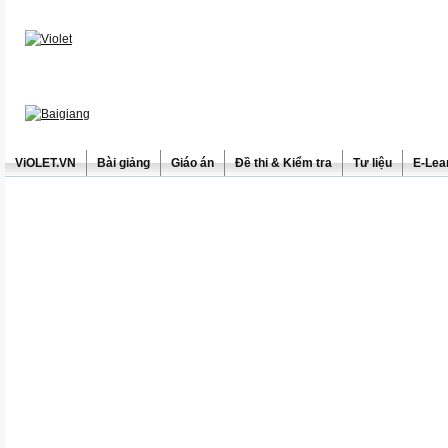
ViOLET.VN
Bài giảng
Giáo án
Đề thi & Kiểm tra
Tư liệu
E-Lea