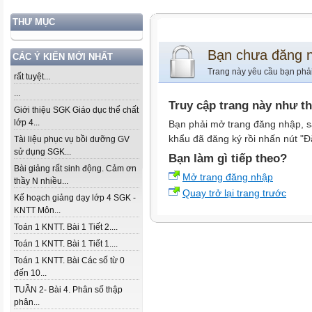
THƯ MỤC
Bạn chưa đăng 
CÁC Ý KIẾN MỚI NHẤT
Trang này yêu cầu bạn phả
rất tuyệt...
...
Truy cập trang này như t
Giới thiệu SGK Giáo dục thể chất
lớp 4...
Bạn phải mở trang đăng nhập, s
khẩu đã đăng ký rồi nhấn nút "Đ
Tài liệu phục vụ bồi dưỡng GV
sử dụng SGK...
Bạn làm gì tiếp theo?
Bài giảng rất sinh động. Cảm ơn
Mở trang đăng nhập
thầy N nhiều...
Quay trở lại trang trước
Kế hoạch giảng dạy lớp 4 SGK -
KNTT Môn...
Toán 1 KNTT. Bài 1 Tiết 2....
Toán 1 KNTT. Bài 1 Tiết 1....
Toán 1 KNTT. Bài Các số từ 0
đến 10...
TUẦN 2- Bài 4. Phân số thập
phân...