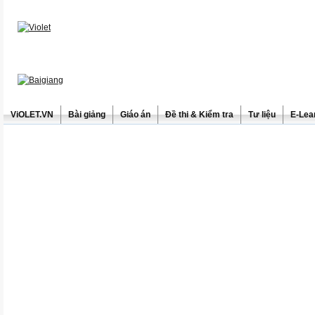
ViOLET.VN
Bài giảng
Giáo án
Đề thi & Kiểm tra
Tư liệu
E-Lea