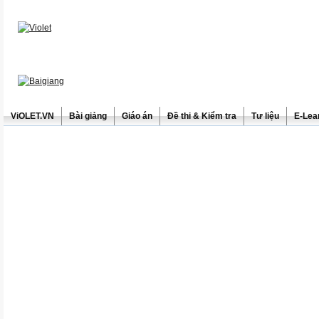
ViOLET.VN
Bài giảng
Giáo án
Đề thi & Kiểm tra
Tư liệu
E-Lea