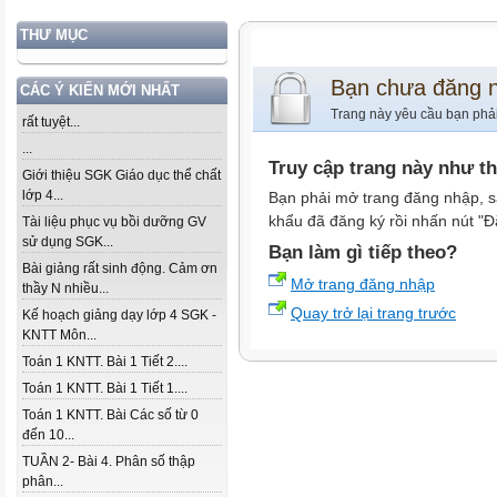
THƯ MỤC
Bạn chưa đăng 
CÁC Ý KIẾN MỚI NHẤT
Trang này yêu cầu bạn phả
rất tuyệt...
...
Truy cập trang này như t
Giới thiệu SGK Giáo dục thể chất
lớp 4...
Bạn phải mở trang đăng nhập, s
khẩu đã đăng ký rồi nhấn nút "Đ
Tài liệu phục vụ bồi dưỡng GV
sử dụng SGK...
Bạn làm gì tiếp theo?
Bài giảng rất sinh động. Cảm ơn
Mở trang đăng nhập
thầy N nhiều...
Quay trở lại trang trước
Kế hoạch giảng dạy lớp 4 SGK -
KNTT Môn...
Toán 1 KNTT. Bài 1 Tiết 2....
Toán 1 KNTT. Bài 1 Tiết 1....
Toán 1 KNTT. Bài Các số từ 0
đến 10...
TUẦN 2- Bài 4. Phân số thập
phân...