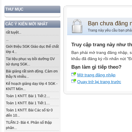
THƯ MỤC
Bạn chưa đăng 
CÁC Ý KIẾN MỚI NHẤT
Trang này yêu cầu bạn phả
rất tuyệt...
...
Truy cập trang này như t
Giới thiệu SGK Giáo dục thể chất
lớp 4...
Bạn phải mở trang đăng nhập, s
khẩu đã đăng ký rồi nhấn nút "Đ
Tài liệu phục vụ bồi dưỡng GV
sử dụng SGK...
Bạn làm gì tiếp theo?
Bài giảng rất sinh động. Cảm ơn
Mở trang đăng nhập
thầy N nhiều...
Quay trở lại trang trước
Kế hoạch giảng dạy lớp 4 SGK -
KNTT Môn...
Toán 1 KNTT. Bài 1 Tiết 2....
Toán 1 KNTT. Bài 1 Tiết 1....
Toán 1 KNTT. Bài Các số từ 0
đến 10...
TUẦN 2- Bài 4. Phân số thập
phân...