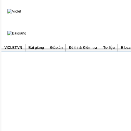
ViOLET.VN
Bài giảng
Giáo án
Đề thi & Kiểm tra
Tư liệu
E-Lea