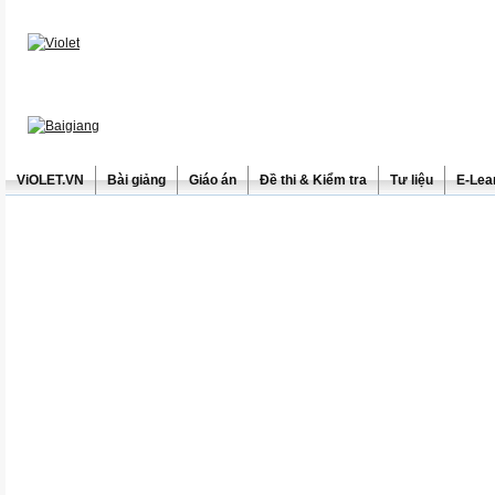
ViOLET.VN
Bài giảng
Giáo án
Đề thi & Kiểm tra
Tư liệu
E-Lea