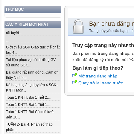
THƯ MỤC
Bạn chưa đăng 
CÁC Ý KIẾN MỚI NHẤT
Trang này yêu cầu bạn phả
rất tuyệt...
...
Truy cập trang này như t
Giới thiệu SGK Giáo dục thể chất
lớp 4...
Bạn phải mở trang đăng nhập, s
khẩu đã đăng ký rồi nhấn nút "Đ
Tài liệu phục vụ bồi dưỡng GV
sử dụng SGK...
Bạn làm gì tiếp theo?
Bài giảng rất sinh động. Cảm ơn
Mở trang đăng nhập
thầy N nhiều...
Quay trở lại trang trước
Kế hoạch giảng dạy lớp 4 SGK -
KNTT Môn...
Toán 1 KNTT. Bài 1 Tiết 2....
Toán 1 KNTT. Bài 1 Tiết 1....
Toán 1 KNTT. Bài Các số từ 0
đến 10...
TUẦN 2- Bài 4. Phân số thập
phân...