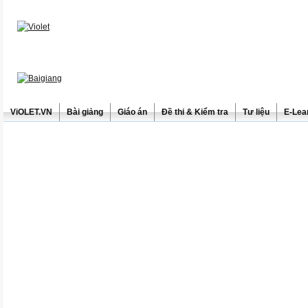
ViOLET.VN
Bài giảng
Giáo án
Đề thi & Kiểm tra
Tư liệu
E-Lea