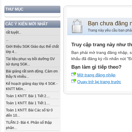
THƯ MỤC
Bạn chưa đăng 
CÁC Ý KIẾN MỚI NHẤT
Trang này yêu cầu bạn phả
rất tuyệt...
...
Truy cập trang này như t
Giới thiệu SGK Giáo dục thể chất
lớp 4...
Bạn phải mở trang đăng nhập, s
khẩu đã đăng ký rồi nhấn nút "Đ
Tài liệu phục vụ bồi dưỡng GV
sử dụng SGK...
Bạn làm gì tiếp theo?
Bài giảng rất sinh động. Cảm ơn
Mở trang đăng nhập
thầy N nhiều...
Quay trở lại trang trước
Kế hoạch giảng dạy lớp 4 SGK -
KNTT Môn...
Toán 1 KNTT. Bài 1 Tiết 2....
Toán 1 KNTT. Bài 1 Tiết 1....
Toán 1 KNTT. Bài Các số từ 0
đến 10...
TUẦN 2- Bài 4. Phân số thập
phân...