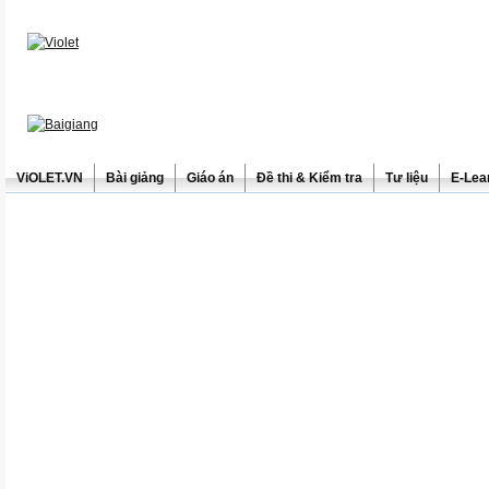
ViOLET.VN
Bài giảng
Giáo án
Đề thi & Kiểm tra
Tư liệu
E-Lea