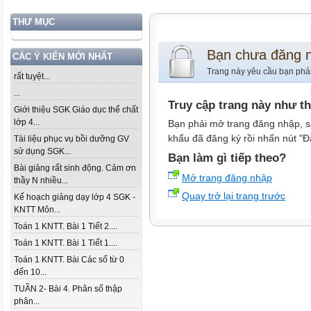
THƯ MỤC
Bạn chưa đăng 
CÁC Ý KIẾN MỚI NHẤT
Trang này yêu cầu bạn phả
rất tuyệt...
...
Truy cập trang này như t
Giới thiệu SGK Giáo dục thể chất
lớp 4...
Bạn phải mở trang đăng nhập, s
khẩu đã đăng ký rồi nhấn nút "Đ
Tài liệu phục vụ bồi dưỡng GV
sử dụng SGK...
Bạn làm gì tiếp theo?
Bài giảng rất sinh động. Cảm ơn
Mở trang đăng nhập
thầy N nhiều...
Quay trở lại trang trước
Kế hoạch giảng dạy lớp 4 SGK -
KNTT Môn...
Toán 1 KNTT. Bài 1 Tiết 2....
Toán 1 KNTT. Bài 1 Tiết 1....
Toán 1 KNTT. Bài Các số từ 0
đến 10...
TUẦN 2- Bài 4. Phân số thập
phân...