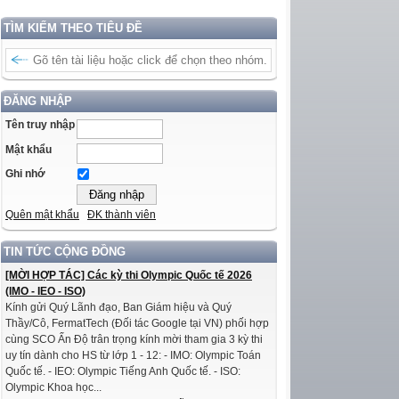
TÌM KIẾM THEO TIÊU ĐỀ
ĐĂNG NHẬP
Tên truy nhập
Mật khẩu
Ghi nhớ
Quên mật khẩu
ĐK thành viên
TIN TỨC CỘNG ĐỒNG
[MỜI HỢP TÁC] Các kỳ thi Olympic Quốc tế 2026
(IMO - IEO - ISO)
Kính gửi Quý Lãnh đạo, Ban Giám hiệu và Quý
Thầy/Cô, FermatTech (Đối tác Google tại VN) phối hợp
cùng SCO Ấn Độ trân trọng kính mời tham gia 3 kỳ thi
uy tín dành cho HS từ lớp 1 - 12: - IMO: Olympic Toán
Quốc tế. - IEO: Olympic Tiếng Anh Quốc tế. - ISO:
Olympic Khoa học...