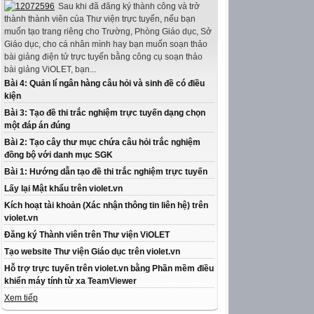
Sau khi đã đăng ký thành công và trở
thành thành viên của Thư viện trực tuyến, nếu bạn
muốn tạo trang riêng cho Trường, Phòng Giáo dục, Sở
Giáo dục, cho cá nhân mình hay bạn muốn soạn thảo
bài giảng điện tử trực tuyến bằng công cụ soạn thảo
bài giảng ViOLET, bạn...
Bài 4: Quản lí ngân hàng câu hỏi và sinh đề có điều
kiện
Bài 3: Tạo đề thi trắc nghiệm trực tuyến dạng chọn
một đáp án đúng
Bài 2: Tạo cây thư mục chứa câu hỏi trắc nghiệm
đồng bộ với danh mục SGK
Bài 1: Hướng dẫn tạo đề thi trắc nghiệm trực tuyến
Lấy lại Mật khẩu trên violet.vn
Kích hoạt tài khoản (Xác nhận thông tin liên hệ) trên
violet.vn
Đăng ký Thành viên trên Thư viện ViOLET
Tạo website Thư viện Giáo dục trên violet.vn
Hỗ trợ trực tuyến trên violet.vn bằng Phần mềm điều
khiển máy tính từ xa TeamViewer
Xem tiếp