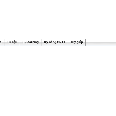
ra
Tư liệu
E-Learning
Kỹ năng CNTT
Trợ giúp