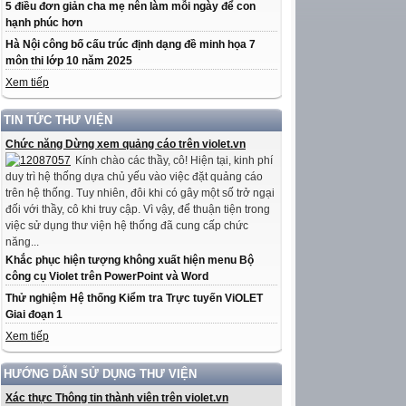
5 điều đơn giản cha mẹ nên làm mỗi ngày để con
hạnh phúc hơn
Hà Nội công bố cấu trúc định dạng đề minh họa 7
môn thi lớp 10 năm 2025
Xem tiếp
TIN TỨC THƯ VIỆN
Chức năng Dừng xem quảng cáo trên violet.vn
Kính chào các thầy, cô! Hiện tại, kinh phí
duy trì hệ thống dựa chủ yếu vào việc đặt quảng cáo
trên hệ thống. Tuy nhiên, đôi khi có gây một số trở ngại
đối với thầy, cô khi truy cập. Vì vậy, để thuận tiện trong
việc sử dụng thư viện hệ thống đã cung cấp chức
năng...
Khắc phục hiện tượng không xuất hiện menu Bộ
công cụ Violet trên PowerPoint và Word
Thử nghiệm Hệ thống Kiểm tra Trực tuyến ViOLET
Giai đoạn 1
Xem tiếp
HƯỚNG DẪN SỬ DỤNG THƯ VIỆN
Xác thực Thông tin thành viên trên violet.vn