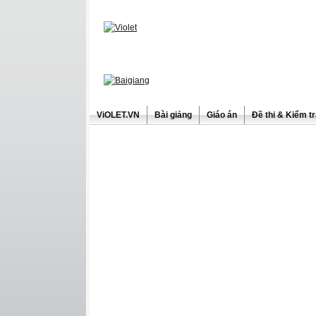
ViOLET.VN
Bài giảng
Giáo án
Đề thi & Kiểm t