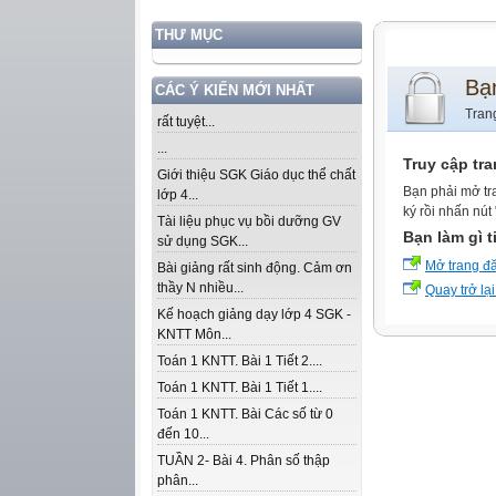
THƯ MỤC
Bạ
CÁC Ý KIẾN MỚI NHẤT
Tran
rất tuyệt...
...
Truy cập tr
Giới thiệu SGK Giáo dục thể chất
Bạn phải mở tr
lớp 4...
ký rồi nhấn nút
Tài liệu phục vụ bồi dưỡng GV
Bạn làm gì t
sử dụng SGK...
Mở trang đ
Bài giảng rất sinh động. Cảm ơn
thầy N nhiều...
Quay trở lại
Kế hoạch giảng dạy lớp 4 SGK -
KNTT Môn...
Toán 1 KNTT. Bài 1 Tiết 2....
Toán 1 KNTT. Bài 1 Tiết 1....
Toán 1 KNTT. Bài Các số từ 0
đến 10...
TUẦN 2- Bài 4. Phân số thập
phân...