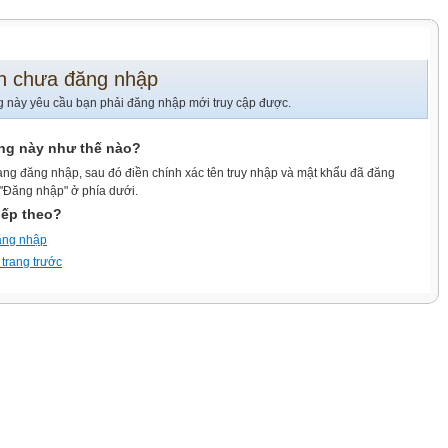
n chưa đăng nhập
g này yêu cầu bạn phải đăng nhập mới truy cập được.
ang này như thế nào?
ang đăng nhập, sau đó điền chính xác tên truy nhập và mật khẩu đã đăng
 "Đăng nhập" ở phía dưới.
iếp theo?
ăng nhập
 trang trước