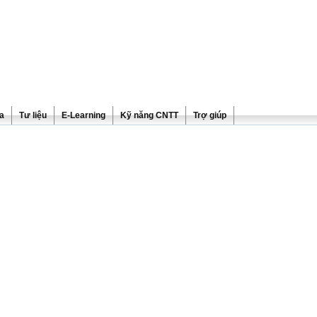
ra
Tư liệu
E-Learning
Kỹ năng CNTT
Trợ giúp