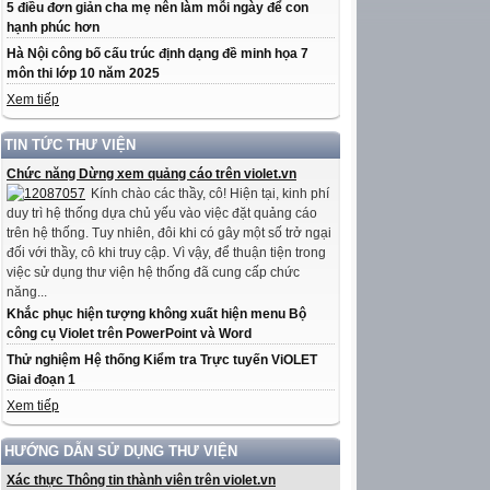
5 điều đơn giản cha mẹ nên làm mỗi ngày để con
hạnh phúc hơn
Hà Nội công bố cấu trúc định dạng đề minh họa 7
môn thi lớp 10 năm 2025
Xem tiếp
TIN TỨC THƯ VIỆN
Chức năng Dừng xem quảng cáo trên violet.vn
Kính chào các thầy, cô! Hiện tại, kinh phí
duy trì hệ thống dựa chủ yếu vào việc đặt quảng cáo
trên hệ thống. Tuy nhiên, đôi khi có gây một số trở ngại
đối với thầy, cô khi truy cập. Vì vậy, để thuận tiện trong
việc sử dụng thư viện hệ thống đã cung cấp chức
năng...
Khắc phục hiện tượng không xuất hiện menu Bộ
công cụ Violet trên PowerPoint và Word
Thử nghiệm Hệ thống Kiểm tra Trực tuyến ViOLET
Giai đoạn 1
Xem tiếp
HƯỚNG DẪN SỬ DỤNG THƯ VIỆN
Xác thực Thông tin thành viên trên violet.vn