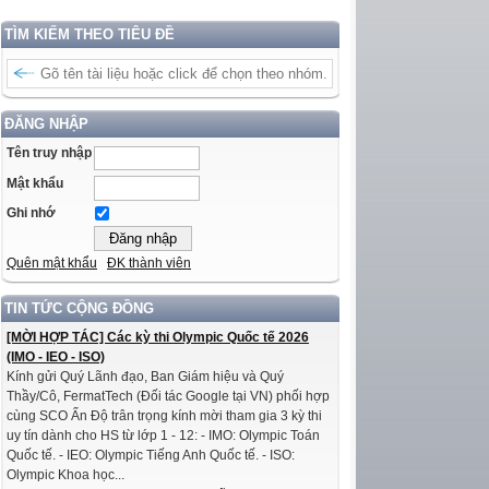
TÌM KIẾM THEO TIÊU ĐỀ
ĐĂNG NHẬP
Tên truy nhập
Mật khẩu
Ghi nhớ
Quên mật khẩu
ĐK thành viên
TIN TỨC CỘNG ĐỒNG
[MỜI HỢP TÁC] Các kỳ thi Olympic Quốc tế 2026
(IMO - IEO - ISO)
Kính gửi Quý Lãnh đạo, Ban Giám hiệu và Quý
Thầy/Cô, FermatTech (Đối tác Google tại VN) phối hợp
cùng SCO Ấn Độ trân trọng kính mời tham gia 3 kỳ thi
uy tín dành cho HS từ lớp 1 - 12: - IMO: Olympic Toán
Quốc tế. - IEO: Olympic Tiếng Anh Quốc tế. - ISO:
Olympic Khoa học...