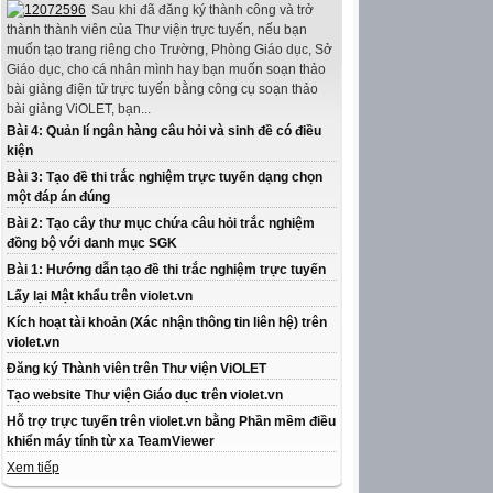
Sau khi đã đăng ký thành công và trở
thành thành viên của Thư viện trực tuyến, nếu bạn
muốn tạo trang riêng cho Trường, Phòng Giáo dục, Sở
Giáo dục, cho cá nhân mình hay bạn muốn soạn thảo
bài giảng điện tử trực tuyến bằng công cụ soạn thảo
bài giảng ViOLET, bạn...
Bài 4: Quản lí ngân hàng câu hỏi và sinh đề có điều
kiện
Bài 3: Tạo đề thi trắc nghiệm trực tuyến dạng chọn
một đáp án đúng
Bài 2: Tạo cây thư mục chứa câu hỏi trắc nghiệm
đồng bộ với danh mục SGK
Bài 1: Hướng dẫn tạo đề thi trắc nghiệm trực tuyến
Lấy lại Mật khẩu trên violet.vn
Kích hoạt tài khoản (Xác nhận thông tin liên hệ) trên
violet.vn
Đăng ký Thành viên trên Thư viện ViOLET
Tạo website Thư viện Giáo dục trên violet.vn
Hỗ trợ trực tuyến trên violet.vn bằng Phần mềm điều
khiển máy tính từ xa TeamViewer
Xem tiếp