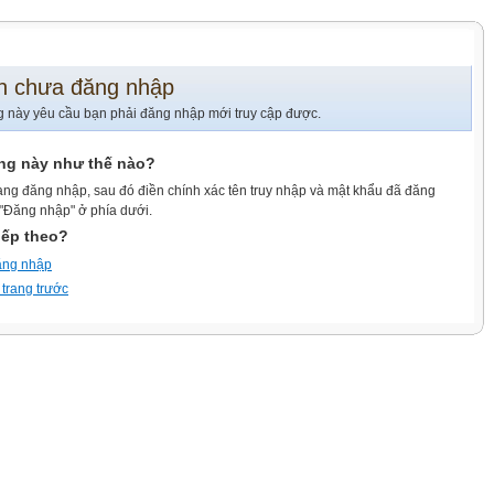
n chưa đăng nhập
g này yêu cầu bạn phải đăng nhập mới truy cập được.
ang này như thế nào?
ang đăng nhập, sau đó điền chính xác tên truy nhập và mật khẩu đã đăng
 "Đăng nhập" ở phía dưới.
iếp theo?
ăng nhập
 trang trước