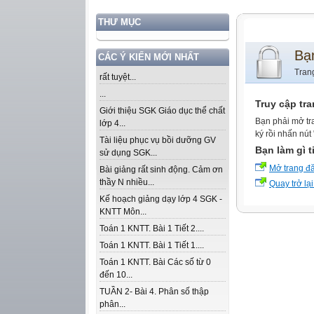
THƯ MỤC
Bạ
CÁC Ý KIẾN MỚI NHẤT
Tran
rất tuyệt...
...
Truy cập tr
Giới thiệu SGK Giáo dục thể chất
Bạn phải mở tr
lớp 4...
ký rồi nhấn nút
Tài liệu phục vụ bồi dưỡng GV
Bạn làm gì t
sử dụng SGK...
Mở trang đ
Bài giảng rất sinh động. Cảm ơn
thầy N nhiều...
Quay trở lại
Kế hoạch giảng dạy lớp 4 SGK -
KNTT Môn...
Toán 1 KNTT. Bài 1 Tiết 2....
Toán 1 KNTT. Bài 1 Tiết 1....
Toán 1 KNTT. Bài Các số từ 0
đến 10...
TUẦN 2- Bài 4. Phân số thập
phân...