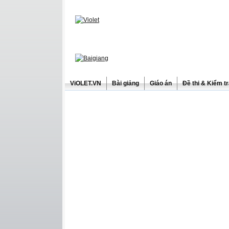
ViOLET.VN
Bài giảng
Giáo án
Đề thi & Kiểm t