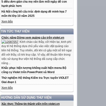
5 điều đơn giản cha mẹ nên làm mỗi ngày để con
hạnh phúc hơn
Hà Nội công bố cấu trúc định dạng đề minh họa 7
môn thi lớp 10 năm 2025
Xem tiếp
TIN TỨC THƯ VIỆN
Chức năng Dừng xem quảng cáo trên violet.vn
Kính chào các thầy, cô! Hiện tại, kinh phí
duy trì hệ thống dựa chủ yếu vào việc đặt quảng cáo
trên hệ thống. Tuy nhiên, đôi khi có gây một số trở ngại
đối với thầy, cô khi truy cập. Vì vậy, để thuận tiện trong
việc sử dụng thư viện hệ thống đã cung cấp chức
năng...
Khắc phục hiện tượng không xuất hiện menu Bộ
công cụ Violet trên PowerPoint và Word
Thử nghiệm Hệ thống Kiểm tra Trực tuyến ViOLET
Giai đoạn 1
Xem tiếp
HƯỚNG DẪN SỬ DỤNG THƯ VIỆN
Xác thực Thông tin thành viên trên violet.vn