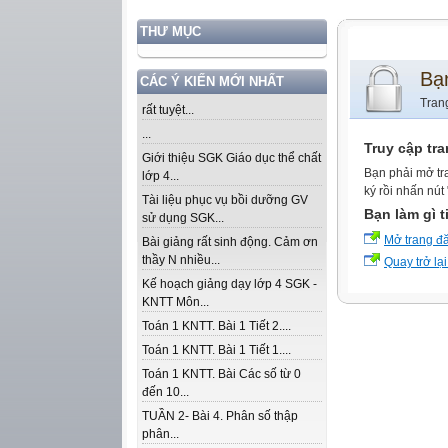
THƯ MỤC
Bạ
CÁC Ý KIẾN MỚI NHẤT
Tran
rất tuyệt...
...
Truy cập tr
Giới thiệu SGK Giáo dục thể chất
Bạn phải mở tr
lớp 4...
ký rồi nhấn nút
Tài liệu phục vụ bồi dưỡng GV
Bạn làm gì t
sử dụng SGK...
Mở trang đ
Bài giảng rất sinh động. Cảm ơn
thầy N nhiều...
Quay trở lại
Kế hoạch giảng dạy lớp 4 SGK -
KNTT Môn...
Toán 1 KNTT. Bài 1 Tiết 2....
Toán 1 KNTT. Bài 1 Tiết 1....
Toán 1 KNTT. Bài Các số từ 0
đến 10...
TUẦN 2- Bài 4. Phân số thập
phân...