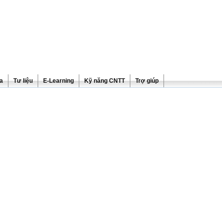
ra
Tư liệu
E-Learning
Kỹ năng CNTT
Trợ giúp