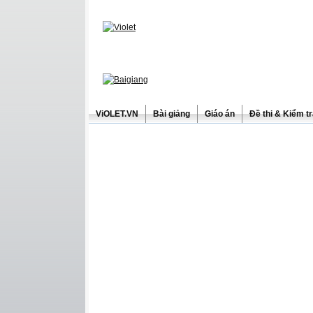
ViOLET.VN
Bài giảng
Giáo án
Đề thi & Kiểm t