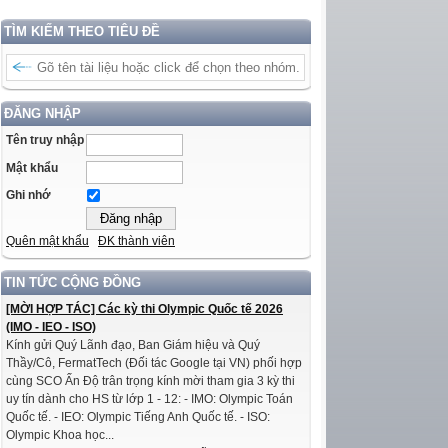
TÌM KIẾM THEO TIÊU ĐỀ
ĐĂNG NHẬP
Tên truy nhập
Mật khẩu
Ghi nhớ
Quên mật khẩu
ĐK thành viên
TIN TỨC CỘNG ĐỒNG
[MỜI HỢP TÁC] Các kỳ thi Olympic Quốc tế 2026
(IMO - IEO - ISO)
Kính gửi Quý Lãnh đạo, Ban Giám hiệu và Quý
Thầy/Cô, FermatTech (Đối tác Google tại VN) phối hợp
cùng SCO Ấn Độ trân trọng kính mời tham gia 3 kỳ thi
uy tín dành cho HS từ lớp 1 - 12: - IMO: Olympic Toán
Quốc tế. - IEO: Olympic Tiếng Anh Quốc tế. - ISO:
Olympic Khoa học...