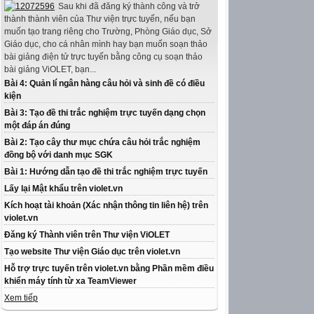
Sau khi đã đăng ký thành công và trở
thành thành viên của Thư viện trực tuyến, nếu bạn
muốn tạo trang riêng cho Trường, Phòng Giáo dục, Sở
Giáo dục, cho cá nhân mình hay bạn muốn soạn thảo
bài giảng điện tử trực tuyến bằng công cụ soạn thảo
bài giảng ViOLET, bạn...
Bài 4: Quản lí ngân hàng câu hỏi và sinh đề có điều
kiện
Bài 3: Tạo đề thi trắc nghiệm trực tuyến dạng chọn
một đáp án đúng
Bài 2: Tạo cây thư mục chứa câu hỏi trắc nghiệm
đồng bộ với danh mục SGK
Bài 1: Hướng dẫn tạo đề thi trắc nghiệm trực tuyến
Lấy lại Mật khẩu trên violet.vn
Kích hoạt tài khoản (Xác nhận thông tin liên hệ) trên
violet.vn
Đăng ký Thành viên trên Thư viện ViOLET
Tạo website Thư viện Giáo dục trên violet.vn
Hỗ trợ trực tuyến trên violet.vn bằng Phần mềm điều
khiển máy tính từ xa TeamViewer
Xem tiếp