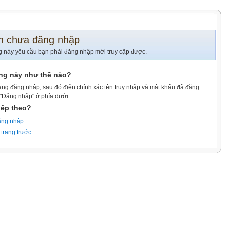
n chưa đăng nhập
g này yêu cầu bạn phải đăng nhập mới truy cập được.
ang này như thế nào?
ang đăng nhập, sau đó điền chính xác tên truy nhập và mật khẩu đã đăng
 "Đăng nhập" ở phía dưới.
iếp theo?
ăng nhập
 trang trước