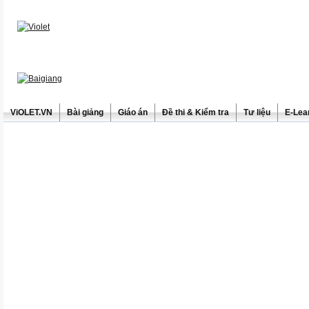
ViOLET.VN
Bài giảng
Giáo án
Đề thi & Kiểm tra
Tư liệu
E-Lea