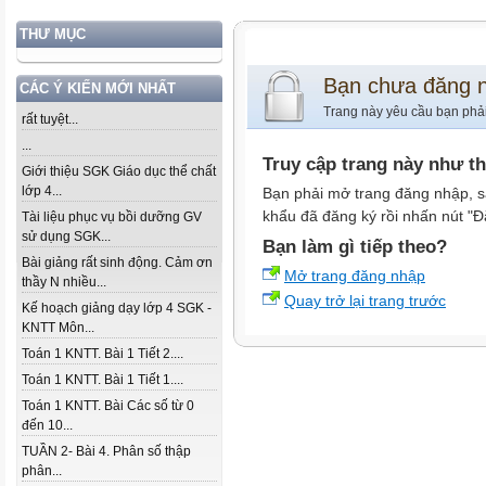
THƯ MỤC
Bạn chưa đăng 
CÁC Ý KIẾN MỚI NHẤT
Trang này yêu cầu bạn phả
rất tuyệt...
...
Truy cập trang này như t
Giới thiệu SGK Giáo dục thể chất
lớp 4...
Bạn phải mở trang đăng nhập, s
khẩu đã đăng ký rồi nhấn nút "Đ
Tài liệu phục vụ bồi dưỡng GV
sử dụng SGK...
Bạn làm gì tiếp theo?
Bài giảng rất sinh động. Cảm ơn
Mở trang đăng nhập
thầy N nhiều...
Quay trở lại trang trước
Kế hoạch giảng dạy lớp 4 SGK -
KNTT Môn...
Toán 1 KNTT. Bài 1 Tiết 2....
Toán 1 KNTT. Bài 1 Tiết 1....
Toán 1 KNTT. Bài Các số từ 0
đến 10...
TUẦN 2- Bài 4. Phân số thập
phân...