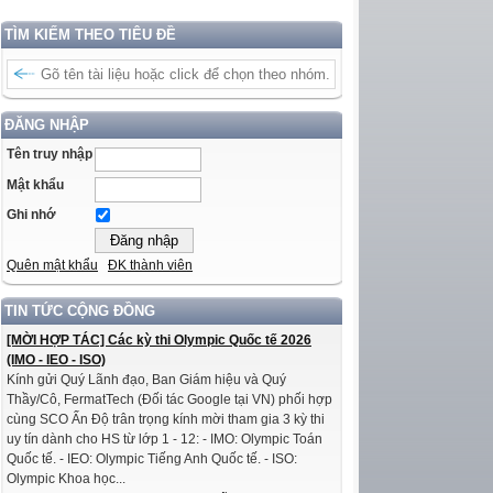
TÌM KIẾM THEO TIÊU ĐỀ
ĐĂNG NHẬP
Tên truy nhập
Mật khẩu
Ghi nhớ
Quên mật khẩu
ĐK thành viên
TIN TỨC CỘNG ĐỒNG
[MỜI HỢP TÁC] Các kỳ thi Olympic Quốc tế 2026
(IMO - IEO - ISO)
Kính gửi Quý Lãnh đạo, Ban Giám hiệu và Quý
Thầy/Cô, FermatTech (Đối tác Google tại VN) phối hợp
cùng SCO Ấn Độ trân trọng kính mời tham gia 3 kỳ thi
uy tín dành cho HS từ lớp 1 - 12: - IMO: Olympic Toán
Quốc tế. - IEO: Olympic Tiếng Anh Quốc tế. - ISO:
Olympic Khoa học...