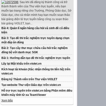
Sau khi đã đăng ký thành công và trở
thành thành viên của Thư viện trực tuyến, nếu bạn
muốn tạo trang riêng cho Trường, Phòng Giáo dục, Sở
Giáo dục, cho cá nhân mình hay bạn muốn soạn thảo
bài giảng điện tử trực tuyến bằng công cụ soạn thảo
bài giảng ViOLET, bạn...
Bài 4: Quản lí ngân hàng câu hỏi và sinh đề có điều
kiện
Bài 3: Tạo đề thi trắc nghiệm trực tuyến dạng chọn
một đáp án đúng
Bài 2: Tạo cây thư mục chứa câu hỏi trắc nghiệm
đồng bộ với danh mục SGK
Bài 1: Hướng dẫn tạo đề thi trắc nghiệm trực tuyến
Lấy lại Mật khẩu trên violet.vn
Kích hoạt tài khoản (Xác nhận thông tin liên hệ) trên
violet.vn
Đăng ký Thành viên trên Thư viện ViOLET
Tạo website Thư viện Giáo dục trên violet.vn
Hỗ trợ trực tuyến trên violet.vn bằng Phần mềm điều
khiển máy tính từ xa TeamViewer
Xem tiếp