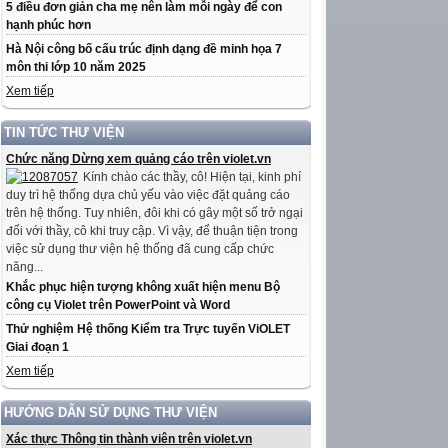
5 điều đơn giản cha mẹ nên làm mỗi ngày để con
hạnh phúc hơn
Hà Nội công bố cấu trúc định dạng đề minh họa 7
môn thi lớp 10 năm 2025
Xem tiếp
TIN TỨC THƯ VIỆN
Chức năng Dừng xem quảng cáo trên violet.vn
Kính chào các thầy, cô! Hiện tại, kinh phí
duy trì hệ thống dựa chủ yếu vào việc đặt quảng cáo
trên hệ thống. Tuy nhiên, đôi khi có gây một số trở ngại
đối với thầy, cô khi truy cập. Vì vậy, để thuận tiện trong
việc sử dụng thư viện hệ thống đã cung cấp chức
năng...
Khắc phục hiện tượng không xuất hiện menu Bộ
công cụ Violet trên PowerPoint và Word
Thử nghiệm Hệ thống Kiểm tra Trực tuyến ViOLET
Giai đoạn 1
Xem tiếp
HƯỚNG DẪN SỬ DỤNG THƯ VIỆN
Xác thực Thông tin thành viên trên violet.vn