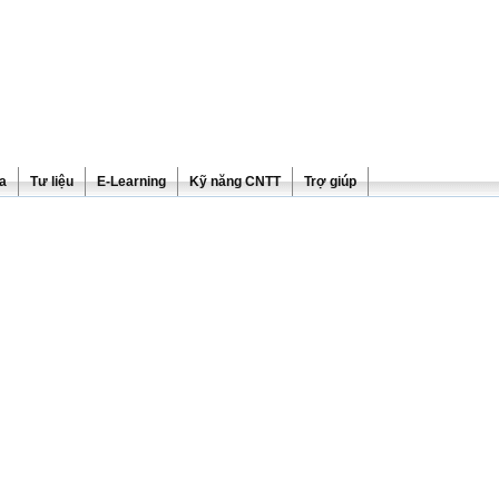
ra
Tư liệu
E-Learning
Kỹ năng CNTT
Trợ giúp