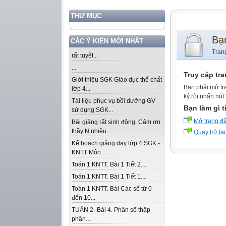
THƯ MỤC
Bạ
CÁC Ý KIẾN MỚI NHẤT
Tran
rất tuyệt...
...
Truy cập tr
Giới thiệu SGK Giáo dục thể chất
Bạn phải mở tr
lớp 4...
ký rồi nhấn nút
Tài liệu phục vụ bồi dưỡng GV
Bạn làm gì t
sử dụng SGK...
Mở trang đ
Bài giảng rất sinh động. Cảm ơn
thầy N nhiều...
Quay trở lại
Kế hoạch giảng dạy lớp 4 SGK -
KNTT Môn...
Toán 1 KNTT. Bài 1 Tiết 2....
Toán 1 KNTT. Bài 1 Tiết 1....
Toán 1 KNTT. Bài Các số từ 0
đến 10...
TUẦN 2- Bài 4. Phân số thập
phân...