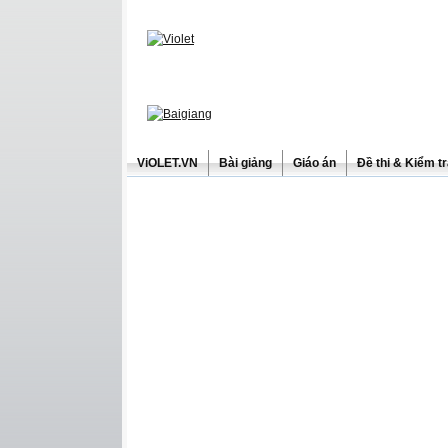
ViOLET.VN
Bài giảng
Giáo án
Đề thi & Kiểm t