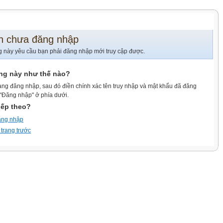
n chưa đăng nhập
g này yêu cầu bạn phải đăng nhập mới truy cập được.
ang này như thế nào?
ang đăng nhập, sau đó điền chính xác tên truy nhập và mật khẩu đã đăng
 "Đăng nhập" ở phía dưới.
iếp theo?
ăng nhập
 trang trước