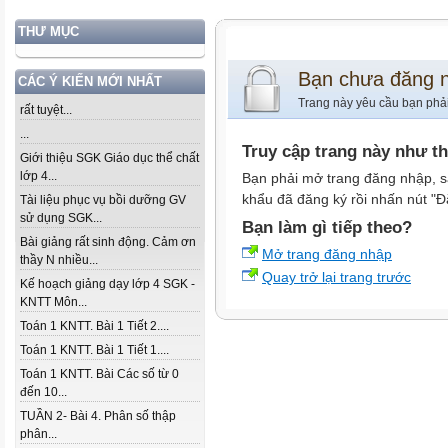
THƯ MỤC
Bạn chưa đăng 
CÁC Ý KIẾN MỚI NHẤT
Trang này yêu cầu bạn phả
rất tuyệt...
...
Truy cập trang này như t
Giới thiệu SGK Giáo dục thể chất
lớp 4...
Bạn phải mở trang đăng nhập, s
khẩu đã đăng ký rồi nhấn nút "Đ
Tài liệu phục vụ bồi dưỡng GV
sử dụng SGK...
Bạn làm gì tiếp theo?
Bài giảng rất sinh động. Cảm ơn
Mở trang đăng nhập
thầy N nhiều...
Quay trở lại trang trước
Kế hoạch giảng dạy lớp 4 SGK -
KNTT Môn...
Toán 1 KNTT. Bài 1 Tiết 2....
Toán 1 KNTT. Bài 1 Tiết 1....
Toán 1 KNTT. Bài Các số từ 0
đến 10...
TUẦN 2- Bài 4. Phân số thập
phân...