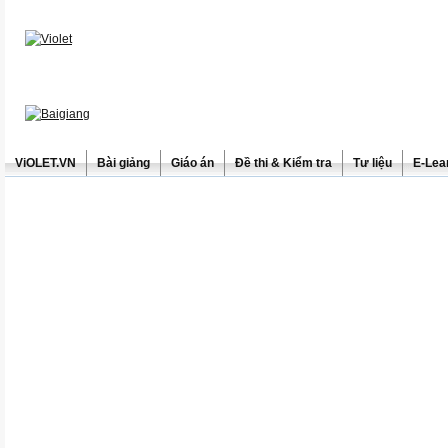
ViOLET.VN
Bài giảng
Giáo án
Đề thi & Kiểm tra
Tư liệu
E-Lea