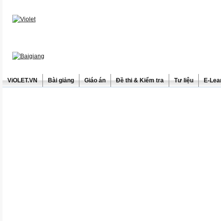
ViOLET.VN
Bài giảng
Giáo án
Đề thi & Kiểm tra
Tư liệu
E-Lea