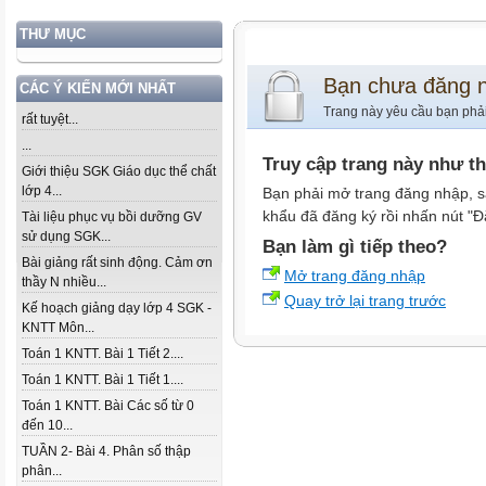
THƯ MỤC
Bạn chưa đăng 
CÁC Ý KIẾN MỚI NHẤT
Trang này yêu cầu bạn phả
rất tuyệt...
...
Truy cập trang này như t
Giới thiệu SGK Giáo dục thể chất
lớp 4...
Bạn phải mở trang đăng nhập, s
khẩu đã đăng ký rồi nhấn nút "Đ
Tài liệu phục vụ bồi dưỡng GV
sử dụng SGK...
Bạn làm gì tiếp theo?
Bài giảng rất sinh động. Cảm ơn
Mở trang đăng nhập
thầy N nhiều...
Quay trở lại trang trước
Kế hoạch giảng dạy lớp 4 SGK -
KNTT Môn...
Toán 1 KNTT. Bài 1 Tiết 2....
Toán 1 KNTT. Bài 1 Tiết 1....
Toán 1 KNTT. Bài Các số từ 0
đến 10...
TUẦN 2- Bài 4. Phân số thập
phân...