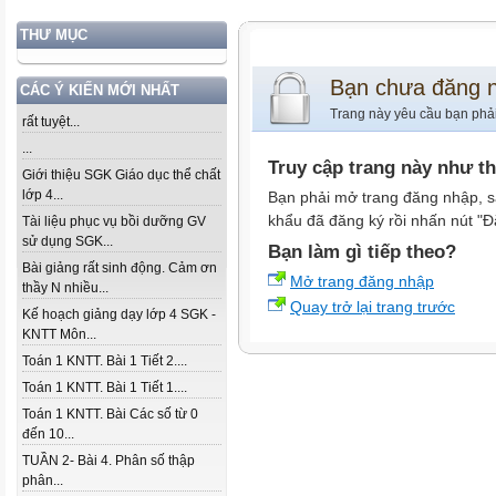
THƯ MỤC
Bạn chưa đăng 
CÁC Ý KIẾN MỚI NHẤT
Trang này yêu cầu bạn phả
rất tuyệt...
...
Truy cập trang này như t
Giới thiệu SGK Giáo dục thể chất
lớp 4...
Bạn phải mở trang đăng nhập, s
khẩu đã đăng ký rồi nhấn nút "Đ
Tài liệu phục vụ bồi dưỡng GV
sử dụng SGK...
Bạn làm gì tiếp theo?
Bài giảng rất sinh động. Cảm ơn
Mở trang đăng nhập
thầy N nhiều...
Quay trở lại trang trước
Kế hoạch giảng dạy lớp 4 SGK -
KNTT Môn...
Toán 1 KNTT. Bài 1 Tiết 2....
Toán 1 KNTT. Bài 1 Tiết 1....
Toán 1 KNTT. Bài Các số từ 0
đến 10...
TUẦN 2- Bài 4. Phân số thập
phân...