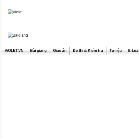
ViOLET.VN
Bài giảng
Giáo án
Đề thi & Kiểm tra
Tư liệu
E-Lea