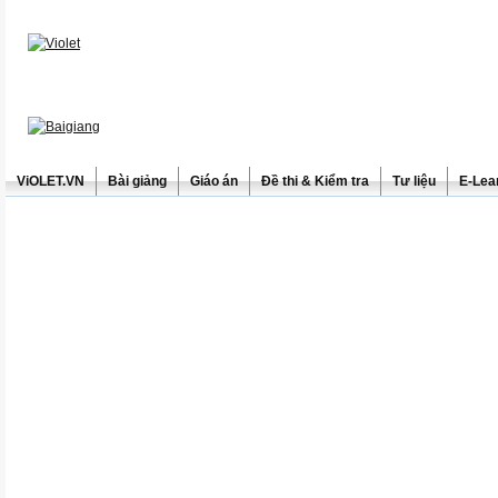
ViOLET.VN
Bài giảng
Giáo án
Đề thi & Kiểm tra
Tư liệu
E-Lea