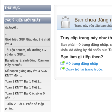
THƯ MỤC
Bạn chưa đăng 
CÁC Ý KIẾN MỚI NHẤT
Trang này yêu cầu bạn phả
rất tuyệt...
...
Truy cập trang này như t
Giới thiệu SGK Giáo dục thể chất
lớp 4...
Bạn phải mở trang đăng nhập, s
khẩu đã đăng ký rồi nhấn nút "Đ
Tài liệu phục vụ bồi dưỡng GV
sử dụng SGK...
Bạn làm gì tiếp theo?
Bài giảng rất sinh động. Cảm ơn
Mở trang đăng nhập
thầy N nhiều...
Quay trở lại trang trước
Kế hoạch giảng dạy lớp 4 SGK -
KNTT Môn...
Toán 1 KNTT. Bài 1 Tiết 2....
Toán 1 KNTT. Bài 1 Tiết 1....
Toán 1 KNTT. Bài Các số từ 0
đến 10...
TUẦN 2- Bài 4. Phân số thập
phân...