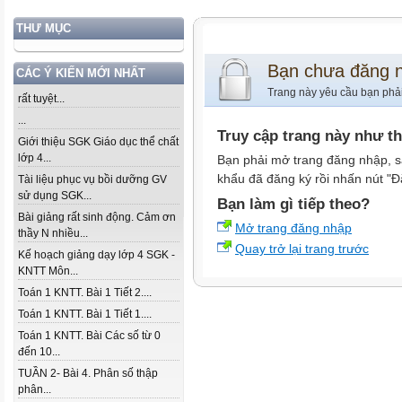
THƯ MỤC
Bạn chưa đăng 
CÁC Ý KIẾN MỚI NHẤT
Trang này yêu cầu bạn phả
rất tuyệt...
...
Truy cập trang này như t
Giới thiệu SGK Giáo dục thể chất
lớp 4...
Bạn phải mở trang đăng nhập, s
khẩu đã đăng ký rồi nhấn nút "Đ
Tài liệu phục vụ bồi dưỡng GV
sử dụng SGK...
Bạn làm gì tiếp theo?
Bài giảng rất sinh động. Cảm ơn
Mở trang đăng nhập
thầy N nhiều...
Quay trở lại trang trước
Kế hoạch giảng dạy lớp 4 SGK -
KNTT Môn...
Toán 1 KNTT. Bài 1 Tiết 2....
Toán 1 KNTT. Bài 1 Tiết 1....
Toán 1 KNTT. Bài Các số từ 0
đến 10...
TUẦN 2- Bài 4. Phân số thập
phân...