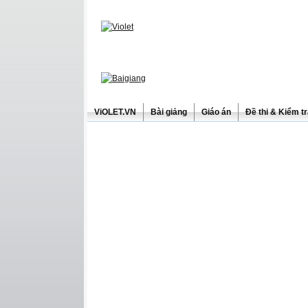
ViOLET.VN
Bài giảng
Giáo án
Đề thi & Kiểm t