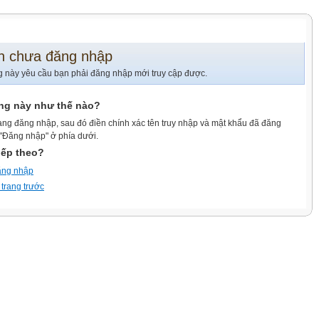
n chưa đăng nhập
g này yêu cầu bạn phải đăng nhập mới truy cập được.
ang này như thế nào?
ang đăng nhập, sau đó điền chính xác tên truy nhập và mật khẩu đã đăng
 "Đăng nhập" ở phía dưới.
iếp theo?
ăng nhập
 trang trước