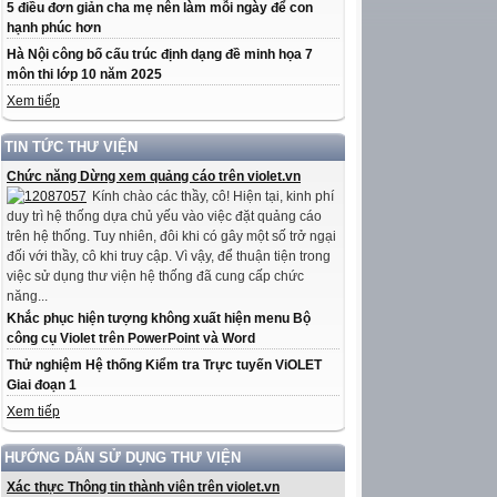
5 điều đơn giản cha mẹ nên làm mỗi ngày để con
hạnh phúc hơn
Hà Nội công bố cấu trúc định dạng đề minh họa 7
môn thi lớp 10 năm 2025
Xem tiếp
TIN TỨC THƯ VIỆN
Chức năng Dừng xem quảng cáo trên violet.vn
Kính chào các thầy, cô! Hiện tại, kinh phí
duy trì hệ thống dựa chủ yếu vào việc đặt quảng cáo
trên hệ thống. Tuy nhiên, đôi khi có gây một số trở ngại
đối với thầy, cô khi truy cập. Vì vậy, để thuận tiện trong
việc sử dụng thư viện hệ thống đã cung cấp chức
năng...
Khắc phục hiện tượng không xuất hiện menu Bộ
công cụ Violet trên PowerPoint và Word
Thử nghiệm Hệ thống Kiểm tra Trực tuyến ViOLET
Giai đoạn 1
Xem tiếp
HƯỚNG DẪN SỬ DỤNG THƯ VIỆN
Xác thực Thông tin thành viên trên violet.vn