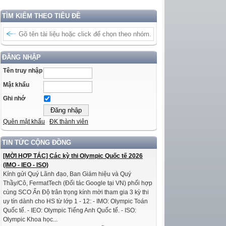
TÌM KIẾM THEO TIÊU ĐỀ
ĐĂNG NHẬP
Tên truy nhập
Mật khẩu
Ghi nhớ
Quên mật khẩu
ĐK thành viên
TIN TỨC CỘNG ĐỒNG
[MỜI HỢP TÁC] Các kỳ thi Olympic Quốc tế 2026
(IMO - IEO - ISO)
Kính gửi Quý Lãnh đạo, Ban Giám hiệu và Quý
Thầy/Cô, FermatTech (Đối tác Google tại VN) phối hợp
cùng SCO Ấn Độ trân trọng kính mời tham gia 3 kỳ thi
uy tín dành cho HS từ lớp 1 - 12: - IMO: Olympic Toán
Quốc tế. - IEO: Olympic Tiếng Anh Quốc tế. - ISO:
Olympic Khoa học...