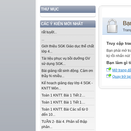
THƯ MỤC
Bạ
CÁC Ý KIẾN MỚI NHẤT
Tran
rất tuyệt...
...
Truy cập tr
Giới thiệu SGK Giáo dục thể chất
Bạn phải mở tr
lớp 4...
ký rồi nhấn nút
Tài liệu phục vụ bồi dưỡng GV
Bạn làm gì t
sử dụng SGK...
Mở trang đ
Bài giảng rất sinh động. Cảm ơn
thầy N nhiều...
Quay trở lại
Kế hoạch giảng dạy lớp 4 SGK -
KNTT Môn...
Toán 1 KNTT. Bài 1 Tiết 2....
Toán 1 KNTT. Bài 1 Tiết 1....
Toán 1 KNTT. Bài Các số từ 0
đến 10...
TUẦN 2- Bài 4. Phân số thập
phân...