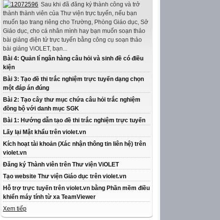
Sau khi đã đăng ký thành công và trở
thành thành viên của Thư viện trực tuyến, nếu bạn
muốn tạo trang riêng cho Trường, Phòng Giáo dục, Sở
Giáo dục, cho cá nhân mình hay bạn muốn soạn thảo
bài giảng điện tử trực tuyến bằng công cụ soạn thảo
bài giảng ViOLET, bạn...
Bài 4: Quản lí ngân hàng câu hỏi và sinh đề có điều
kiện
Bài 3: Tạo đề thi trắc nghiệm trực tuyến dạng chọn
một đáp án đúng
Bài 2: Tạo cây thư mục chứa câu hỏi trắc nghiệm
đồng bộ với danh mục SGK
Bài 1: Hướng dẫn tạo đề thi trắc nghiệm trực tuyến
Lấy lại Mật khẩu trên violet.vn
Kích hoạt tài khoản (Xác nhận thông tin liên hệ) trên
violet.vn
Đăng ký Thành viên trên Thư viện ViOLET
Tạo website Thư viện Giáo dục trên violet.vn
Hỗ trợ trực tuyến trên violet.vn bằng Phần mềm điều
khiển máy tính từ xa TeamViewer
Xem tiếp