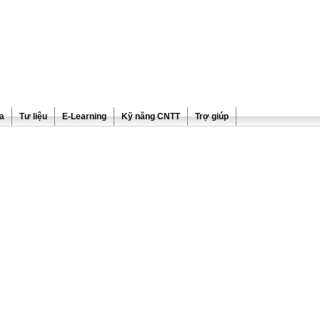
ra
Tư liệu
E-Learning
Kỹ năng CNTT
Trợ giúp