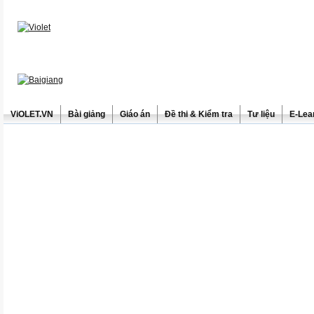
ViOLET.VN
Bài giảng
Giáo án
Đề thi & Kiểm tra
Tư liệu
E-Lea