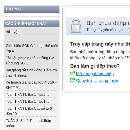
THƯ MỤC
Bạn chưa đăng 
CÁC Ý KIẾN MỚI NHẤT
Trang này yêu cầu bạn phả
rất tuyệt...
...
Truy cập trang này như t
Giới thiệu SGK Giáo dục thể chất
lớp 4...
Bạn phải mở trang đăng nhập, s
khẩu đã đăng ký rồi nhấn nút "Đ
Tài liệu phục vụ bồi dưỡng GV
sử dụng SGK...
Bạn làm gì tiếp theo?
Bài giảng rất sinh động. Cảm ơn
Mở trang đăng nhập
thầy N nhiều...
Quay trở lại trang trước
Kế hoạch giảng dạy lớp 4 SGK -
KNTT Môn...
Toán 1 KNTT. Bài 1 Tiết 2....
Toán 1 KNTT. Bài 1 Tiết 1....
Toán 1 KNTT. Bài Các số từ 0
đến 10...
TUẦN 2- Bài 4. Phân số thập
phân...