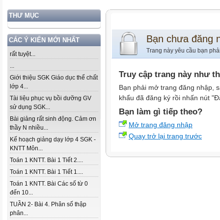
THƯ MỤC
Bạn chưa đăng 
CÁC Ý KIẾN MỚI NHẤT
Trang này yêu cầu bạn phả
rất tuyệt...
...
Truy cập trang này như t
Giới thiệu SGK Giáo dục thể chất
lớp 4...
Bạn phải mở trang đăng nhập, s
khẩu đã đăng ký rồi nhấn nút "Đ
Tài liệu phục vụ bồi dưỡng GV
sử dụng SGK...
Bạn làm gì tiếp theo?
Bài giảng rất sinh động. Cảm ơn
Mở trang đăng nhập
thầy N nhiều...
Quay trở lại trang trước
Kế hoạch giảng dạy lớp 4 SGK -
KNTT Môn...
Toán 1 KNTT. Bài 1 Tiết 2....
Toán 1 KNTT. Bài 1 Tiết 1....
Toán 1 KNTT. Bài Các số từ 0
đến 10...
TUẦN 2- Bài 4. Phân số thập
phân...