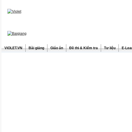
ViOLET.VN
Bài giảng
Giáo án
Đề thi & Kiểm tra
Tư liệu
E-Lea